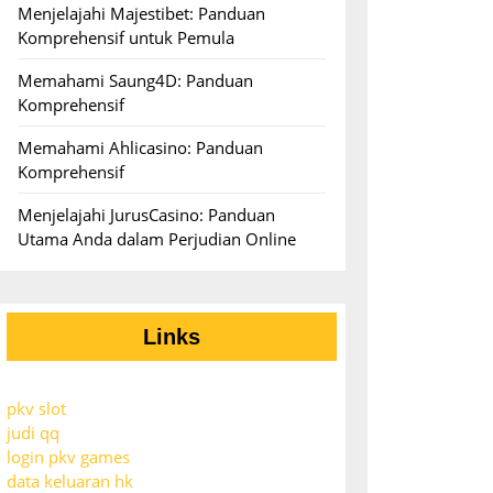
Menjelajahi Majestibet: Panduan
Komprehensif untuk Pemula
Memahami Saung4D: Panduan
Komprehensif
Memahami Ahlicasino: Panduan
Komprehensif
Menjelajahi JurusCasino: Panduan
Utama Anda dalam Perjudian Online
Links
pkv slot
judi qq
login pkv games
data keluaran hk