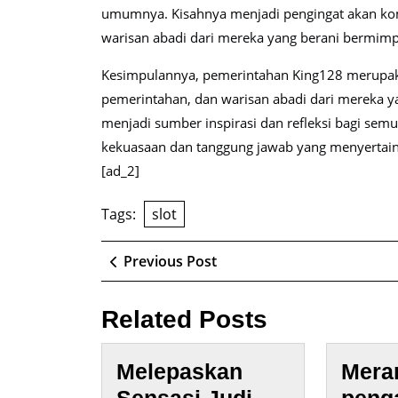
umumnya. Kisahnya menjadi pengingat akan ko
warisan abadi dari mereka yang berani bermim
Kesimpulannya, pemerintahan King128 merupak
pemerintahan, dan warisan abadi dari mereka y
menjadi sumber inspirasi dan refleksi bagi s
kekuasaan dan tanggung jawab yang menyertain
[ad_2]
Tags:
slot
Post
Previous
Previous Post
Post
navigation
Related Posts
Melepaskan
Mera