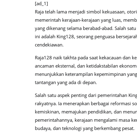
[ad_1]
Raja telah lama menjadi simbol kekuasaan, otori
memerintah kerajaan-kerajaan yang luas, memb
yang dikenang selama berabad-abad. Salah satu
ini adalah King128, seorang penguasa bersejar
cendekiawan.
Raja128 naik takhta pada saat kekacauan dan ker
ancaman eksternal, dan ketidakstabilan ekono
menunjukkan keterampilan kepemimpinan yang 
tantangan yang ada di depan.
Salah satu aspek penting dari pemerintahan Kin
rakyatnya. Ia menerapkan berbagai reformasi s
kemiskinan, memajukan pendidikan, dan menumb
pemerintahannya, kerajaan mengalami masa k
budaya, dan teknologi yang berkembang pesat.