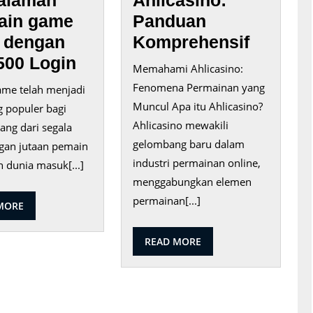
alaman
Ahlicasino:
ain game
Panduan
 dengan
Komprehensif
00 Login
Memahami Ahlicasino:
Fenomena Permainan yang
ame telah menjadi
Muncul Apa itu Ahlicasino?
g populer bagi
Ahlicasino mewakili
ang dari segala
gelombang baru dalam
ngan jutaan pemain
industri permainan online,
h dunia masuk[...]
menggabungkan elemen
permainan[...]
READ
MORE
MORE
READ
READ MORE
MORE