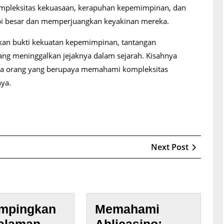
mpleksitas kekuasaan, kerapuhan kepemimpinan, dan
pi besar dan memperjuangkan keyakinan mereka.
an bukti kekuatan kepemimpinan, tantangan
ang meninggalkan jejaknya dalam sejarah. Kisahnya
emua orang yang berupaya memahami kompleksitas
ya.
Next
Next Post
Post
mpingkan
Memahami