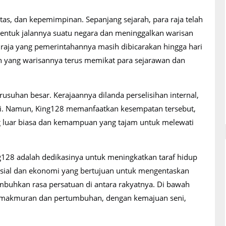
tas, dan kepemimpinan. Sepanjang sejarah, para raja telah
entuk jalannya suatu negara dan meninggalkan warisan
 raja yang pemerintahannya masih dibicarakan hingga hari
ah yang warisannya terus memikat para sejarawan dan
usuhan besar. Kerajaannya dilanda perselisihan internal,
mi. Namun, King128 memanfaatkan kesempatan tersebut,
luar biasa dan kemampuan yang tajam untuk melewati
g128 adalah dedikasinya untuk meningkatkan taraf hidup
osial dan ekonomi yang bertujuan untuk mengentaskan
uhkan rasa persatuan di antara rakyatnya. Di bawah
emakmuran dan pertumbuhan, dengan kemajuan seni,