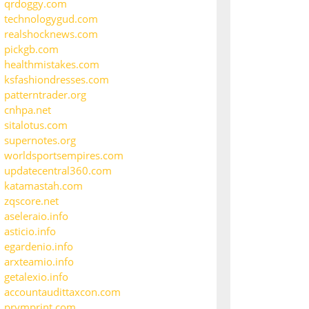
qrdoggy.com
technologygud.com
realshocknews.com
pickgb.com
healthmistakes.com
ksfashiondresses.com
patterntrader.org
cnhpa.net
sitalotus.com
supernotes.org
worldsportsempires.com
updatecentral360.com
katamastah.com
zqscore.net
aseleraio.info
asticio.info
egardenio.info
arxteamio.info
getalexio.info
accountaudittaxcon.com
prymprint.com