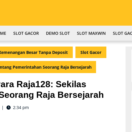
ME
SLOT GACOR
DEMO SLOT
SLOT MAXWIN
SLOT GA
n Kemenangan Besar Tanpa Deposit
Slot Gacor
ntang Pemerintahan Seorang Raja Bersejarah
ra Raja128: Sekilas
Seorang Raja Bersejarah
admin@qvidsio.info
2:34 pm