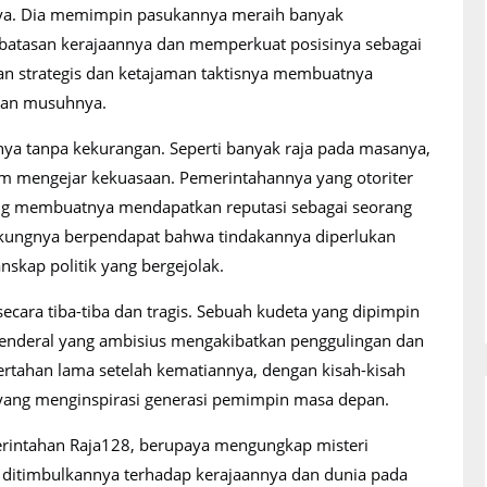
rnya. Dia memimpin pasukannya meraih banyak
atasan kerajaannya dan memperkuat posisinya sebagai
san strategis dan ketajaman taktisnya membuatnya
utan musuhnya.
nya tanpa kekurangan. Seperti banyak raja pada masanya,
am mengejar kekuasaan. Pemerintahannya yang otoriter
ng membuatnya mendapatkan reputasi sebagai seorang
ukungnya berpendapat bahwa tindakannya diperlukan
nskap politik yang bergejolak.
ecara tiba-tiba dan tragis. Sebuah kudeta yang dipimpin
jenderal yang ambisius mengakibatkan penggulingan dan
ertahan lama setelah kematiannya, dengan kisah-kisah
a yang menginspirasi generasi pemimpin masa depan.
merintahan Raja128, berupaya mengungkap misteri
itimbulkannya terhadap kerajaannya dan dunia pada