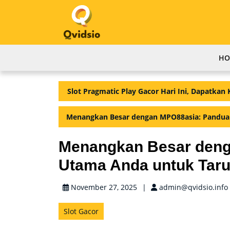
Skip
to
content
Skip
to
HO
content
Slot Pragmatic Play Gacor Hari Ini, Dapatka
Menangkan Besar dengan MPO88asia: Pandua
Menangkan Besar den
Utama Anda untuk Taru
November 27, 2025
admin@qvidsio.info
Slot Gacor