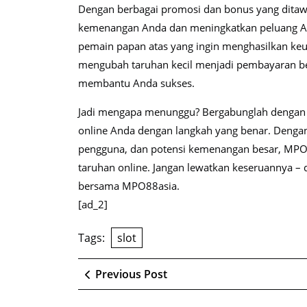
Dengan berbagai promosi dan bonus yang ditaw
kemenangan Anda dan meningkatkan peluang An
pemain papan atas yang ingin menghasilkan keu
mengubah taruhan kecil menjadi pembayaran be
membantu Anda sukses.
Jadi mengapa menunggu? Bergabunglah dengan M
online Anda dengan langkah yang benar. Denga
pengguna, dan potensi kemenangan besar, MP
taruhan online. Jangan lewatkan keseruannya –
bersama MPO88asia.
[ad_2]
Tags:
slot
Post
Previous
Previous Post
Post
navigation