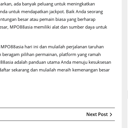
arkan, ada banyak peluang untuk meningkatkan
da untuk mendapatkan jackpot. Baik Anda seorang
ntungan besar atau pemain biasa yang berharap
sar, MPO88asia memiliki alat dan sumber daya untuk
PO88asia hari ini dan mulailah perjalanan taruhan
n beragam pilihan permainan, platform yang ramah
O88asia adalah panduan utama Anda menuju kesuksesan
 daftar sekarang dan mulailah meraih kemenangan besar
Next
Next Post
Post