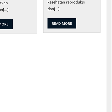
kesehatan reproduksi
tkan
dan[...]
[...]
READ
READ MORE
READ
MORE
MORE
MORE