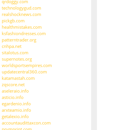
qrdoggy.com
technologygud.com
realshocknews.com
pickgb.com
healthmistakes.com
ksfashiondresses.com
patterntrader.org
cnhpa.net
sitalotus.com
supernotes.org
worldsportsempires.com
updatecentral360.com
katamastah.com
zqscore.net
aseleraio.info
asticio.info
egardenio.info
arxteamio.info
getalexio.info
accountaudittaxcon.com
prymprint.com