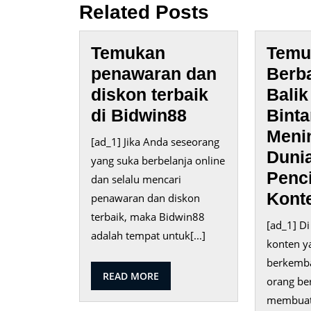
Related Posts
Temukan
Temu
penawaran dan
Berba
diskon terbaik
Balik
di Bidwin88
Bint
Menin
[ad_1] Jika Anda seseorang
Duni
yang suka berbelanja online
Penc
dan selalu mencari
Kont
penawaran dan diskon
terbaik, maka Bidwin88
[ad_1] D
adalah tempat untuk[...]
konten y
berkemba
READ
READ MORE
orang be
MORE
membuat