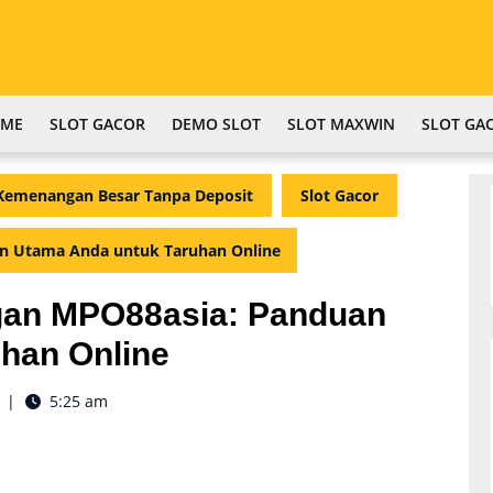
ME
SLOT GACOR
DEMO SLOT
SLOT MAXWIN
SLOT GA
n Kemenangan Besar Tanpa Deposit
Slot Gacor
n Utama Anda untuk Taruhan Online
gan MPO88asia: Panduan
han Online
admin@qvidsio.info
5:25 am