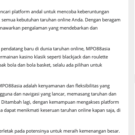
ncari platform andal untuk mencoba keberuntungan
k semua kebutuhan taruhan online Anda. Dengan beragam
menawarkan pengalaman yang mendebarkan dan
 pendatang baru di dunia taruhan online, MPO88asia
ainan kasino klasik seperti blackjack dan roulette
ak bola dan bola basket, selalu ada pilihan untuk
MPO88asia adalah kenyamanan dan fleksibilitas yang
guna dan navigasi yang lancar, memasang taruhan dan
i. Ditambah lagi, dengan kemampuan mengakses platform
nda dapat menikmati keseruan taruhan online kapan saja, di
erletak pada potensinya untuk meraih kemenangan besar.