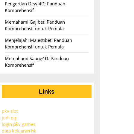
Pengertian Dewi4D: Panduan
Komprehensif
Memahami Gajibet: Panduan
Komprehensif untuk Pemula
Menjelajahi Majestibet: Panduan
Komprehensif untuk Pemula
Memahami Saung4D: Panduan
Komprehensif
Links
pkv slot
judi qq
login pkv games
data keluaran hk