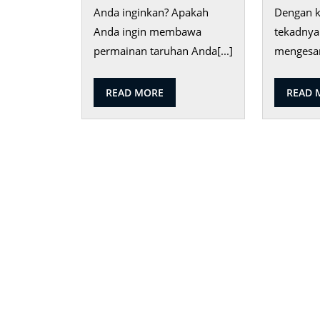
Anda inginkan? Apakah
Dengan k
Anda ingin membawa
tekadnya
permainan taruhan Anda[...]
mengesan
READ
READ MORE
READ 
MORE