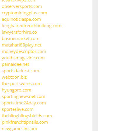
observersports.com
cryptominingplus.com
aquinoticiaspe.com
longhairedfrenchbulldog.com
lawyersforhire.co
businemarket.com
matahari88play.net
moneydescriptor.com
youthsmagazine.com
painaidee.net
sportsdarkest.com
webtoon.biz
thesportswires.com
hyungpro.com
sportingnewsnet.com
sportstime24day.com
sporteslive.com
theblingblingshields.com
pinkfrenchtipnails.com
newgamestv.com