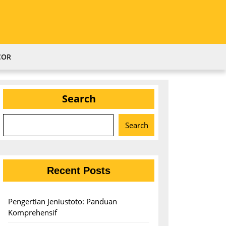
COR
Search
Search
Recent Posts
Pengertian Jeniustoto: Panduan
Komprehensif