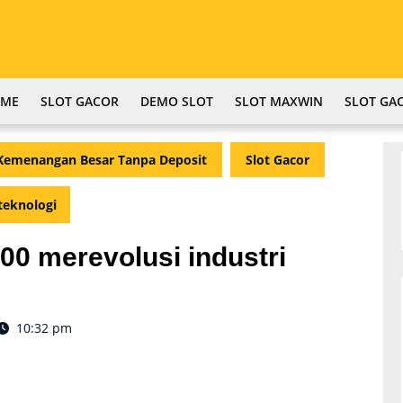
ME
SLOT GACOR
DEMO SLOT
SLOT MAXWIN
SLOT GA
n Kemenangan Besar Tanpa Deposit
Slot Gacor
teknologi
0 merevolusi industri
n@qvidsio.info
10:32 pm