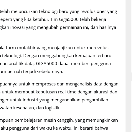
telah meluncurkan teknologi baru yang revolusioner yang
perti yang kita ketahui. Tim Giga5000 telah bekerja
gkan inovasi yang mengubah permainan ini, dan hasilnya
 platform mutakhir yang menjanjikan untuk merevolusi
an teknologi. Dengan menggabungkan kemajuan terbaru
 dan analitik data, GIGA5000 dapat memberi pengguna
elum pernah terjadi sebelumnya.
mpuannya untuk memproses dan menganalisis data dengan
 untuk membuat keputusan real-time dengan akurasi dan
changer untuk industri yang mengandalkan pengambilan
watan kesehatan, dan logistik.
mampuan pembelajaran mesin canggih, yang memungkinkan
ilaku pengguna dari waktu ke waktu. Ini berarti bahwa