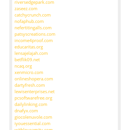
riversedgepark.com
zaseez.com
catchycrunch.com
nofaphub.com
nefertitingalls.com
patsyscreations.com
income4proof.com
educaritas.org
lensajelajah.com
betflik09.net
ncaq.org
xenmicro.com
onlineshopera.com
dartyfresh.com
lewisenterprises.net
pcsoftwarefree.org
dailylinking.com
dnafyx.com
giocolenuvole.com
iyouessential.com
withloveamity.com