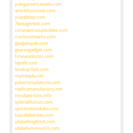
yukigassencanada.com
articlehorizone.com
yuqqbbzp.com
7betagents6.com
coronavirusuptodate.com
crackinstreams.com
gadgetspak.com
gearsngadget.com
hireseodoctor.com
lapsfit.com
levelup-fast.com
mytreepla.net
pokersimulations.com
replicamanufactory.net
rezultate-loto.info
splendifulous.com
sportsrecords4u.com
topceleberites.com
ufabetting8m4.com
ufabetunionum3.com