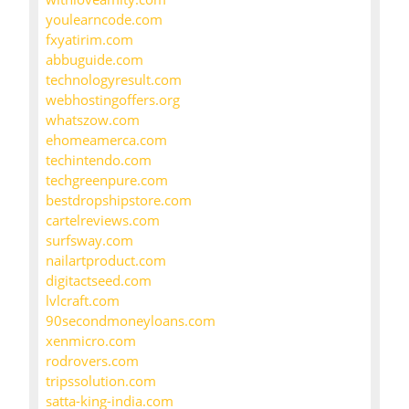
youlearncode.com
fxyatirim.com
abbuguide.com
technologyresult.com
webhostingoffers.org
whatszow.com
ehomeamerca.com
techintendo.com
techgreenpure.com
bestdropshipstore.com
cartelreviews.com
surfsway.com
nailartproduct.com
digitactseed.com
lvlcraft.com
90secondmoneyloans.com
xenmicro.com
rodrovers.com
tripssolution.com
satta-king-india.com