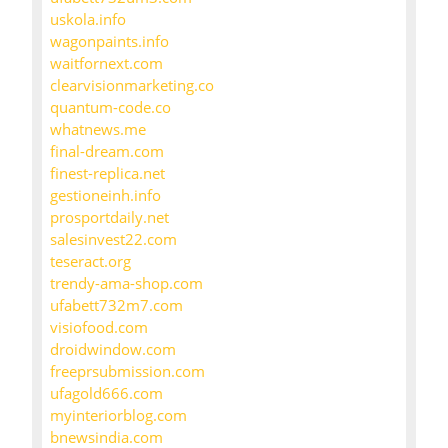
uskola.info
wagonpaints.info
waitfornext.com
clearvisionmarketing.co
quantum-code.co
whatnews.me
final-dream.com
finest-replica.net
gestioneinh.info
prosportdaily.net
salesinvest22.com
teseract.org
trendy-ama-shop.com
ufabett732m7.com
visiofood.com
droidwindow.com
freeprsubmission.com
ufagold666.com
myinteriorblog.com
bnewsindia.com