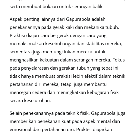
serta membuat bukaan untuk serangan balik.
Aspek penting lainnya dari Gapurabola adalah
penekanannya pada gerak kaki dan mekanika tubuh.
Praktisi diajari cara bergerak dengan cara yang
memaksimalkan keseimbangan dan stabilitas mereka,
sementara juga memungkinkan mereka untuk
menghasilkan kekuatan dalam serangan mereka. Fokus
pada penyelarasan dan gerakan tubuh yang tepat ini
tidak hanya membuat praktisi lebih efektif dalam teknik
pertahanan diri mereka, tetapi juga membantu
mencegah cedera dan meningkatkan kebugaran fisik
secara keseluruhan.
Selain penekanannya pada teknik fisik, Gapurabola juga
memberikan penekanan kuat pada aspek mental dan
emosional dari pertahanan diri. Praktisi diajarkan