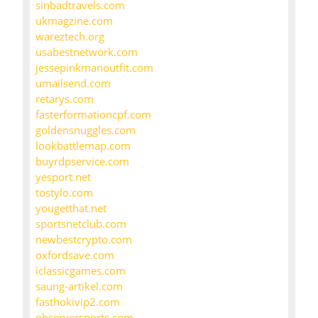
sinbadtravels.com
ukmagzine.com
wareztech.org
usabestnetwork.com
jessepinkmanoutfit.com
umailsend.com
retarys.com
fasterformationcpf.com
goldensnuggles.com
lookbattlemap.com
buyrdpservice.com
yesport.net
tostylo.com
yougetthat.net
sportsnetclub.com
newbestcrypto.com
oxfordsave.com
iclassicgames.com
saung-artikel.com
fasthokivip2.com
observersports.com