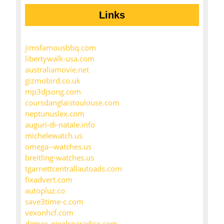
Links
jimsfamousbbq.com
libertywalk-usa.com
australiamovie.net
gizmobird.co.uk
mp3djsong.com
coursdanglaistoulouse.com
neptunuslex.com
auguri-di-natale.info
michelewatch.us
omega--watches.us
breitling-watches.us
tgarnettcentrallautoads.com
fixadvert.com
autopluz.co
save3time-c.com
vexonhcf.com
demos-pixelsparadise.com