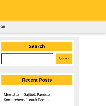
COR
Search
Search
Recent Posts
Memahami Gajibet: Panduan
Komprehensif untuk Pemula