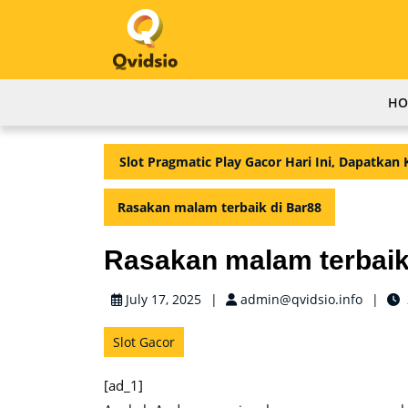
Skip
to
content
Skip
to
HO
content
Slot Pragmatic Play Gacor Hari Ini, Dapatka
Rasakan malam terbaik di Bar88
Rasakan malam terbaik
admin@
July 17, 2025
admin@qvidsio.info
Slot Gacor
[ad_1]