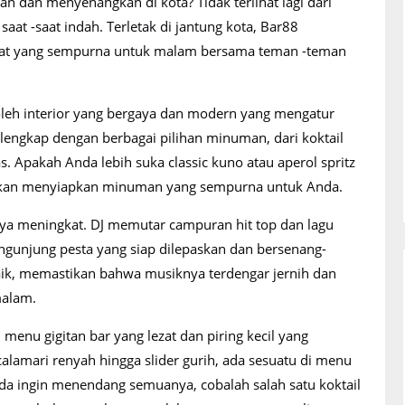
dan menyenangkan di kota? Tidak terlihat lagi dari
aat -saat indah. Terletak di jantung kota, Bar88
at yang sempurna untuk malam bersama teman -teman
leh interior yang bergaya dan modern yang mengatur
engkap dengan berbagai pilihan minuman, dari koktail
as. Apakah Anda lebih suka classic kuno atau aperol spritz
8 akan menyiapkan minuman yang sempurna untuk Anda.
nya meningkat. DJ memutar campuran hit top dan lagu
ngunjung pesta yang siap dilepaskan dan bersenang-
baik, memastikan bahwa musiknya terdengar jernih dan
malam.
enu gigitan bar yang lezat dan piring kecil yang
lamari renyah hingga slider gurih, ada sesuatu di menu
da ingin menendang semuanya, cobalah salah satu koktail