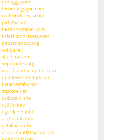
qrdoggy.com
technologygud.com
realshocknews.com
pickgb.com
healthmistakes.com
ksfashiondresses.com
patterntrader.org
cnhpa.net
sitalotus.com
supernotes.org
worldsportsempires.com
updatecentral360.com
katamastah.com
zqscore.net
aseleraio.info
asticio.info
egardenio.info
arxteamio.info
getalexio.info
accountaudittaxcon.com
prymprint.com