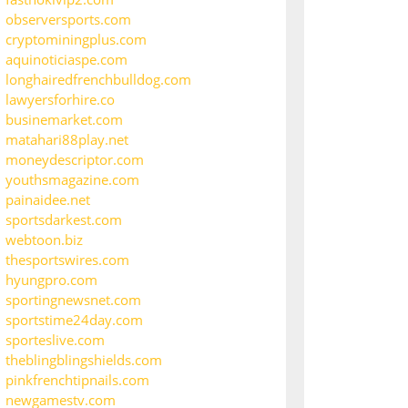
observersports.com
cryptominingplus.com
aquinoticiaspe.com
longhairedfrenchbulldog.com
lawyersforhire.co
businemarket.com
matahari88play.net
moneydescriptor.com
youthsmagazine.com
painaidee.net
sportsdarkest.com
webtoon.biz
thesportswires.com
hyungpro.com
sportingnewsnet.com
sportstime24day.com
sporteslive.com
theblingblingshields.com
pinkfrenchtipnails.com
newgamestv.com