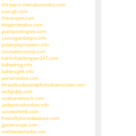
the-parcs-clematiscondos.com
jusu-gb.com
thecarepet.com
blogwriterplus.com
guestpostingseo.com
casinogambitpro.info
pokerplaymasters.info
courseoncourse.com
bantinbatdongsan247.com
bahednog.info
bahenxgek.info
pertamaskre.com
threadsvideoandphotodownloader.com
techgiddy.com
usalivenetwork.com
jackpotrushonline.info
ucnewshindi.com
freecellphonedatabase.com
gamersrope.com
exellewebmedia.com