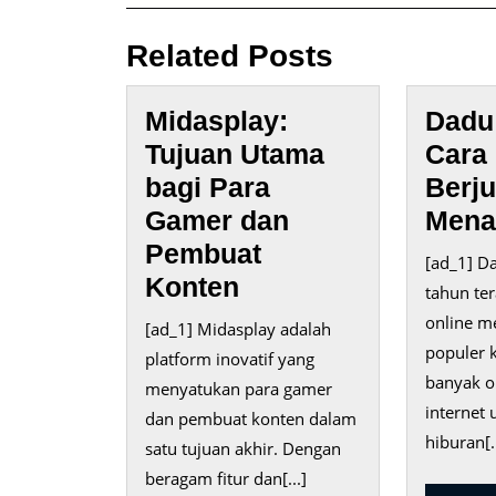
Post
navigation
Related Posts
Midasplay:
Dadu
Tujuan Utama
Cara
bagi Para
Berju
Gamer dan
Mena
Pembuat
[ad_1] D
Konten
tahun ter
online m
[ad_1] Midasplay adalah
populer 
platform inovatif yang
banyak o
menyatukan para gamer
internet
dan pembuat konten dalam
hiburan[..
satu tujuan akhir. Dengan
beragam fitur dan[...]