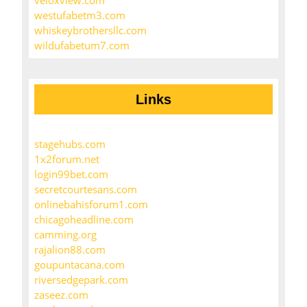
veloxview.com
westufabetm3.com
whiskeybrothersllc.com
wildufabetum7.com
Links
stagehubs.com
1x2forum.net
login99bet.com
secretcourtesans.com
onlinebahisforum1.com
chicagoheadline.com
camming.org
rajalion88.com
goupuntacana.com
riversedgepark.com
zaseez.com