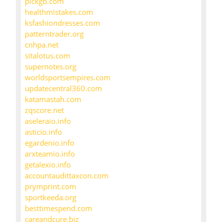
pickgb.com
healthmistakes.com
ksfashiondresses.com
patterntrader.org
cnhpa.net
sitalotus.com
supernotes.org
worldsportsempires.com
updatecentral360.com
katamastah.com
zqscore.net
aseleraio.info
asticio.info
egardenio.info
arxteamio.info
getalexio.info
accountaudittaxcon.com
prymprint.com
sportkeeda.org
besttimespend.com
careandcure.biz