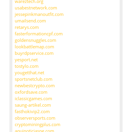
wareztech.org
usabestnetwork.com
jessepinkmanoutfit.com
umailsend.com
retarys.com
fasterformationcpf.com
goldensnuggles.com
lookbattlemap.com
buyrdpservice.com
yesport.net
tostylo.com
yougetthat.net
sportsnetclub.com
newbestcrypto.com
oxfordsave.com
iclassicgames.com
saung-artikel.com
fasthokivip2.com
observersports.com
cryptominingplus.com
aquinoticiaspe.com