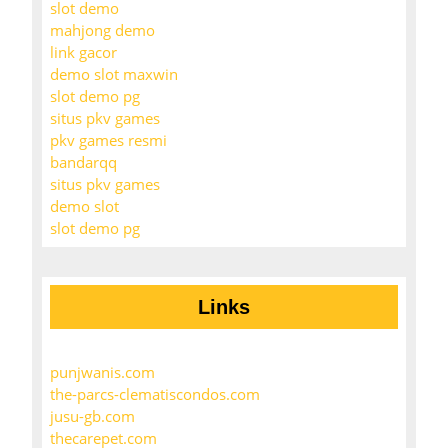
slot demo
mahjong demo
link gacor
demo slot maxwin
slot demo pg
situs pkv games
pkv games resmi
bandarqq
situs pkv games
demo slot
slot demo pg
Links
punjwanis.com
the-parcs-clematiscondos.com
jusu-gb.com
thecarepet.com