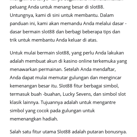
peluang Anda untuk menang besar di slot88.
Untungnya, kami di sini untuk membantu. Dalam
panduan ini, kami akan memandu Anda melalui dasar -
dasar bermain slot88 dan berbagi beberapa tips dan
trik untuk membantu Anda keluar di atas.
Untuk mulai bermain slot88, yang perlu Anda lakukan
adalah membuat akun di kasino online terkemuka yang
menawarkan permainan. Setelah Anda mendaftar,
Anda dapat mulai memutar gulungan dan mengincar
kemenangan besar itu. Slot88 fitur berbagai simbol,
termasuk buah -buahan, Lucky Sevens, dan simbol slot
klasik lainnya. Tujuannya adalah untuk mengantre
simbol yang cocok pada gulungan untuk
memenangkan hadiah.
Salah satu fitur utama Slot88 adalah putaran bonusnya.