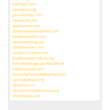
icanhazjs.com
canimpact.org
goviralstudy.com
cartourism.net
apple-cores.com
pulserasdeactividad10.com
barbaracarlotti.com
desktopmining.net
inthebleachers.net
lexapro-rx-store.com
buyskincareproducts.org
frenchbulldogpuppyforsale.net
kogamasquid.com
themultiplicationtablechart.com
casinoglamour.org
dextercoin.io
christianarticledirectory.org
5homestyle.com