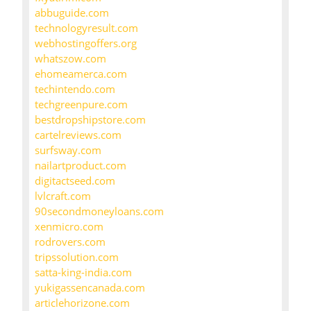
abbuguide.com
technologyresult.com
webhostingoffers.org
whatszow.com
ehomeamerca.com
techintendo.com
techgreenpure.com
bestdropshipstore.com
cartelreviews.com
surfsway.com
nailartproduct.com
digitactseed.com
lvlcraft.com
90secondmoneyloans.com
xenmicro.com
rodrovers.com
tripssolution.com
satta-king-india.com
yukigassencanada.com
articlehorizone.com