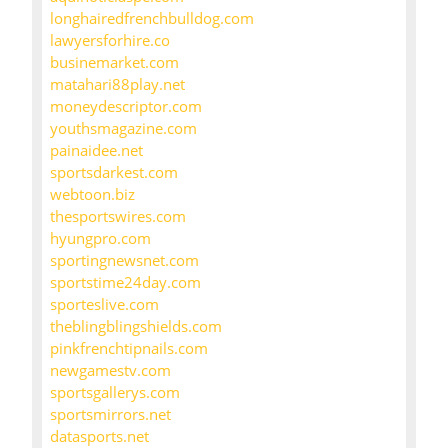
longhairedfrenchbulldog.com
lawyersforhire.co
businemarket.com
matahari88play.net
moneydescriptor.com
youthsmagazine.com
painaidee.net
sportsdarkest.com
webtoon.biz
thesportswires.com
hyungpro.com
sportingnewsnet.com
sportstime24day.com
sporteslive.com
theblingblingshields.com
pinkfrenchtipnails.com
newgamestv.com
sportsgallerys.com
sportsmirrors.net
datasports.net