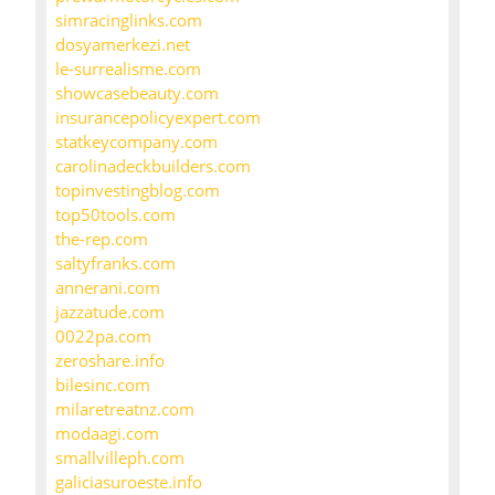
simracinglinks.com
dosyamerkezi.net
le-surrealisme.com
showcasebeauty.com
insurancepolicyexpert.com
statkeycompany.com
carolinadeckbuilders.com
topinvestingblog.com
top50tools.com
the-rep.com
saltyfranks.com
annerani.com
jazzatude.com
0022pa.com
zeroshare.info
bilesinc.com
milaretreatnz.com
modaagi.com
smallvilleph.com
galiciasuroeste.info