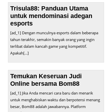
Trisula88: Panduan Utama
untuk mendominasi adegan
esports
[ad_1] Dengan munculnya esports dalam beberapa
tahun terakhir, semakin banyak orang yang ingin
terlibat dalam kancah game yang kompetitif.
Apakah[...]
Temukan Keseruan Judi
Online bersama Bom88
[ad_1] Jika Anda mencari cara baru dan menarik
untuk menghabiskan waktu dan berpotensi menang
besar, Bom88 adalah jawabannya. Platform