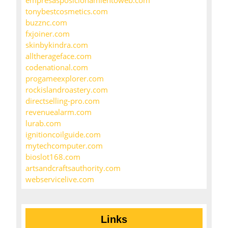
empresasposicionamientoweb.com
tonybestcosmetics.com
buzznc.com
fxjoiner.com
skinbykindra.com
alltherageface.com
codenational.com
progameexplorer.com
rockislandroastery.com
directselling-pro.com
revenuealarm.com
lurab.com
ignitioncoilguide.com
mytechcomputer.com
bioslot168.com
artsandcraftsauthority.com
webservicelive.com
Links