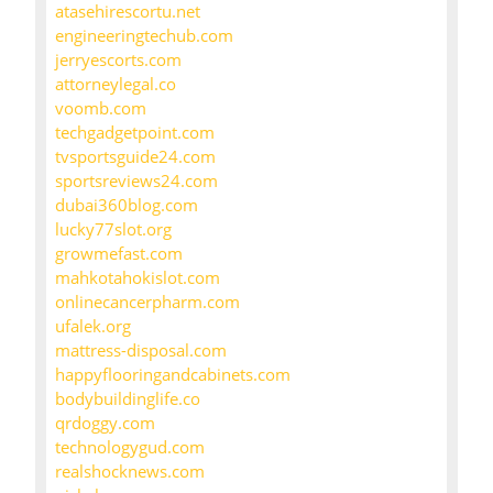
atasehirescortu.net
engineeringtechub.com
jerryescorts.com
attorneylegal.co
voomb.com
techgadgetpoint.com
tvsportsguide24.com
sportsreviews24.com
dubai360blog.com
lucky77slot.org
growmefast.com
mahkotahokislot.com
onlinecancerpharm.com
ufalek.org
mattress-disposal.com
happyflooringandcabinets.com
bodybuildinglife.co
qrdoggy.com
technologygud.com
realshocknews.com