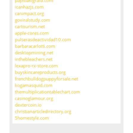
papibakigrafo.com
icanhazjs.com
canimpact.org
goviralstudy.com
cartourism.net
apple-cores.com
pulserasdeactividad10.com
barbaracarlotti.com
desktopmining.net
inthebleachers.net
lexapro-rx-store.com
buyskincareproducts.org
frenchbulldogpuppyforsale.net
kogamasquid.com
themultiplicationtablechart.com
casinoglamour.org
dextercoin.io
christianarticledirectory.org
5homestyle.com