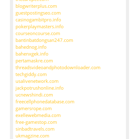
blogwriterplus.com
guestpostingseo.com
casinogambitpro.info
pokerplaymasters.info
courseoncourse.com
bantinbatdongsan247.com
bahednog.info
bahenxgek.info
pertamaskre.com
threadsvideoandphotodownloader.com
techgiddy.com
usalivenetwork.com
jackpotrushonline.info
ucnewshindi.com
freecellphonedatabase.com
gamersrope.com
exellewebmedia.com
free-gamestop.com
sinbadtravels.com
ukmagzine.com