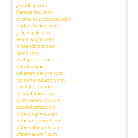
yuqqbbzp.com
7betagents6.com
coronavirusuptodate.com
crackinstreams.com
gadgetspak.com
gearsngadget.com
hireseodoctor.com
lapsfit.com
levelup-fast.com
mytreepla.net
pokersimulations.com
replicamanufactory.net
rezultate-loto.info
splendifulous.com
sportsrecords4u.com
topceleberites.com
ufabetting8m4.com
ufabetunionum3.com
ufabetvalueum3.com
ufabetvaultm7.com