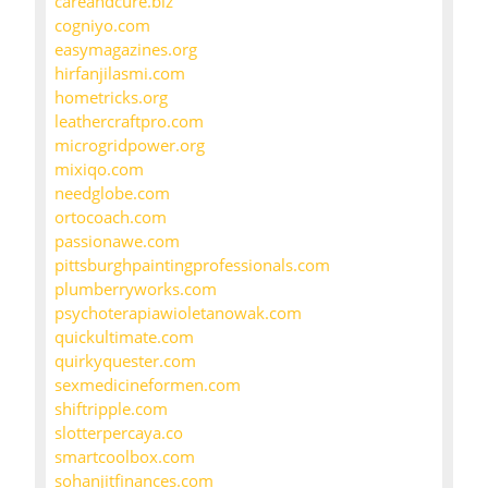
careandcure.biz
cogniyo.com
easymagazines.org
hirfanjilasmi.com
hometricks.org
leathercraftpro.com
microgridpower.org
mixiqo.com
needglobe.com
ortocoach.com
passionawe.com
pittsburghpaintingprofessionals.com
plumberryworks.com
psychoterapiawioletanowak.com
quickultimate.com
quirkyquester.com
sexmedicineformen.com
shiftripple.com
slotterpercaya.co
smartcoolbox.com
sohanjitfinances.com