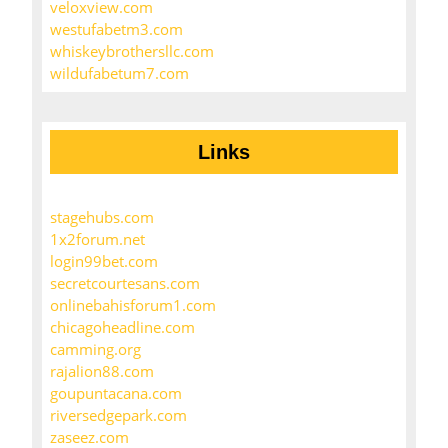
veloxview.com
westufabetm3.com
whiskeybrothersllc.com
wildufabetum7.com
Links
stagehubs.com
1x2forum.net
login99bet.com
secretcourtesans.com
onlinebahisforum1.com
chicagoheadline.com
camming.org
rajalion88.com
goupuntacana.com
riversedgepark.com
zaseez.com