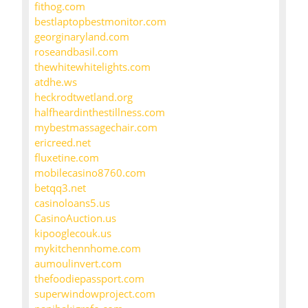
fithog.com
bestlaptopbestmonitor.com
georginaryland.com
roseandbasil.com
thewhitewhitelights.com
atdhe.ws
heckrodtwetland.org
halfheardinthestillness.com
mybestmassagechair.com
ericreed.net
fluxetine.com
mobilecasino8760.com
betqq3.net
casinoloans5.us
CasinoAuction.us
kipooglecouk.us
mykitchennhome.com
aumoulinvert.com
thefoodiepassport.com
superwindowproject.com