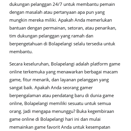
dukungan pelanggan 24/7 untuk membantu pemain
dengan masalah atau pertanyaan apa pun yang
mungkin mereka miliki. Apakah Anda memerlukan
bantuan dengan permainan, setoran, atau penarikan,
tim dukungan pelanggan yang ramah dan
berpengetahuan di Bolapelangi selalu tersedia untuk
membantu.
Secara keseluruhan, Bolapelangi adalah platform game
online terkemuka yang menawarkan berbagai macam
game, fitur menarik, dan layanan pelanggan yang
sangat baik. Apakah Anda seorang gamer
berpengalaman atau pendatang baru di dunia game
online, Bolapelangi memiliki sesuatu untuk semua
orang. Jadi mengapa menunggu? Buka kegembiraan
game online di Bolapelangi hari ini dan mulai
memainkan game favorit Anda untuk kesempatan