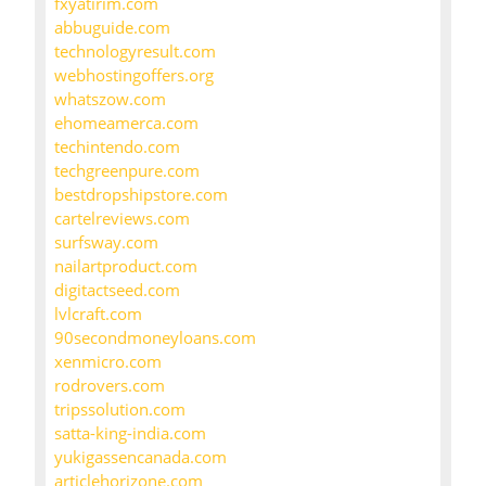
fxyatirim.com
abbuguide.com
technologyresult.com
webhostingoffers.org
whatszow.com
ehomeamerca.com
techintendo.com
techgreenpure.com
bestdropshipstore.com
cartelreviews.com
surfsway.com
nailartproduct.com
digitactseed.com
lvlcraft.com
90secondmoneyloans.com
xenmicro.com
rodrovers.com
tripssolution.com
satta-king-india.com
yukigassencanada.com
articlehorizone.com