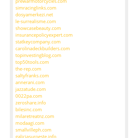
prewarmotorcycles.com
simracinglinks.com
dosyamerkezi.net
le-surrealisme.com
showcasebeauty.com
insurancepolicyexpert.com
statkeycompany.com
carolinadeckbuilders.com
topinvestingblog.com
top50tools.com
the-rep.com
saltyfranks.com
annerani.com
jazzatude.com
0022pa.com
zeroshare.info
bilesinc.com
milaretreatnz.com
modaagi.com
smallvilleph.com
galiciasuroeste.info