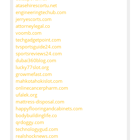
atasehirescortu.net
engineeringtechub.com
jerryescorts.com
attorneylegal.co
voomb.com
techgadgetpoint.com
tvsportsguide24.com
sportsreviews24.com
dubai360blog.com
lucky77slot.org
growmefast.com
mahkotahokislot.com
onlinecancerpharm.com
ufalek.org
mattress-disposal.com
happyflooringandcabinets.com
bodybuildinglife.co
qrdoggy.com
technologygud.com
realshocknews.com