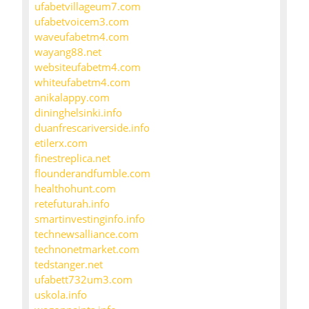
ufabetvillageum7.com
ufabetvoicem3.com
waveufabetm4.com
wayang88.net
websiteufabetm4.com
whiteufabetm4.com
anikalappy.com
dininghelsinki.info
duanfrescariverside.info
etilerx.com
finestreplica.net
flounderandfumble.com
healthohunt.com
retefuturah.info
smartinvestinginfo.info
technewsalliance.com
technonetmarket.com
tedstanger.net
ufabett732um3.com
uskola.info