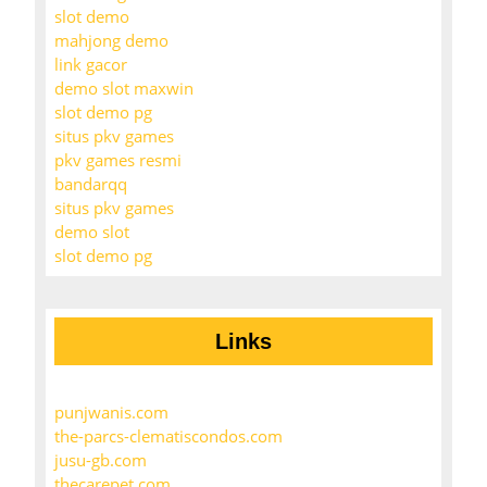
slot demo
mahjong demo
link gacor
demo slot maxwin
slot demo pg
situs pkv games
pkv games resmi
bandarqq
situs pkv games
demo slot
slot demo pg
Links
punjwanis.com
the-parcs-clematiscondos.com
jusu-gb.com
thecarepet.com