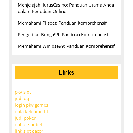
Menjelajahi JurusCasino: Panduan Utama Anda
dalam Perjudian Online
Memahami Plisbet: Panduan Komprehensif
Pengertian Bunga99: Panduan Komprehensif
Memahami Winlose99: Panduan Komprehensif
Links
pkv slot
judi qq
login pkv games
data keluaran hk
judi poker
daftar sbobet
link slot gacor