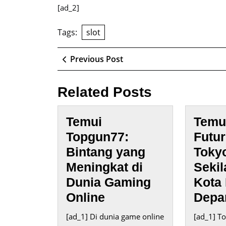
[ad_2]
Tags:
slot
Post
Previous
Previous Post
Post
navigation
Related Posts
Temui
Temu
Topgun77:
Futur
Bintang yang
Toky
Meningkat di
Sekil
Dunia Gaming
Kota
Online
Depa
[ad_1] Di dunia game online
[ad_1] T