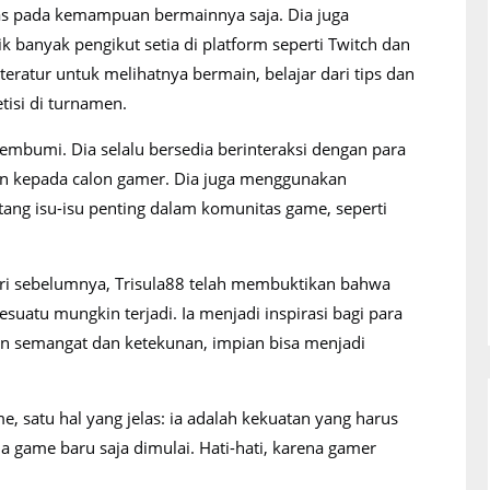
as pada kemampuan bermainnya saja. Dia juga
banyak pengikut setia di platform seperti Twitch dan
ratur untuk melihatnya bermain, belajar dari tips dan
isi di turnamen.
membumi. Dia selalu bersedia berinteraksi dengan para
 kepada calon gamer. Dia juga menggunakan
ang isu-isu penting dalam komunitas game, seperti
ari sebelumnya, Trisula88 telah membuktikan bahwa
esuatu mungkin terjadi. Ia menjadi inspirasi bagi para
 semangat dan ketekunan, impian bisa menjadi
e, satu hal yang jelas: ia adalah kekuatan yang harus
 game baru saja dimulai. Hati-hati, karena gamer