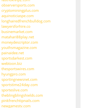
observersports.com
cryptominingplus.com
aquinoticiaspe.com
longhairedfrenchbulldog.com
lawyersforhire.co
businemarket.com
matahari88play.net
moneydescriptor.com
youthsmagazine.com
painaidee.net
sportsdarkest.com
webtoon.biz
thesportswires.com
hyungpro.com
sportingnewsnet.com
sportstime24day.com
sporteslive.com
theblingblingshields.com
pinkfrenchtipnails.com
newgamestv.com