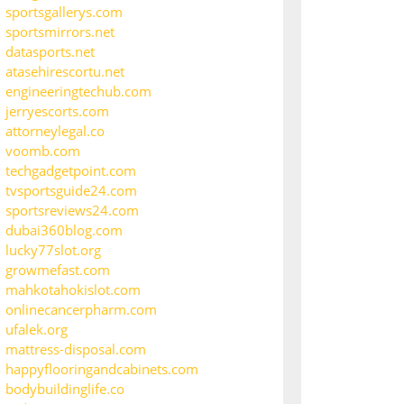
sportsgallerys.com
sportsmirrors.net
datasports.net
atasehirescortu.net
engineeringtechub.com
jerryescorts.com
attorneylegal.co
voomb.com
techgadgetpoint.com
tvsportsguide24.com
sportsreviews24.com
dubai360blog.com
lucky77slot.org
growmefast.com
mahkotahokislot.com
onlinecancerpharm.com
ufalek.org
mattress-disposal.com
happyflooringandcabinets.com
bodybuildinglife.co