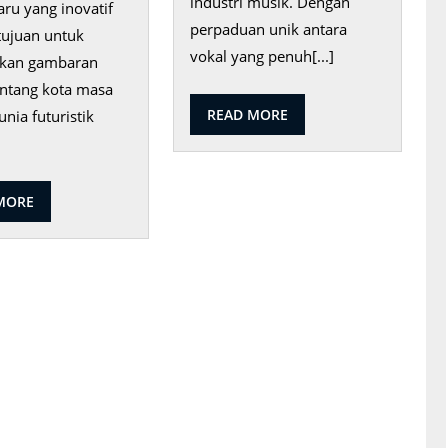
industri musik. Dengan
aru yang inovatif
perpaduan unik antara
tujuan untuk
vokal yang penuh[...]
kan gambaran
tentang kota masa
READ
READ MORE
nia futuristik
MORE
READ
MORE
MORE