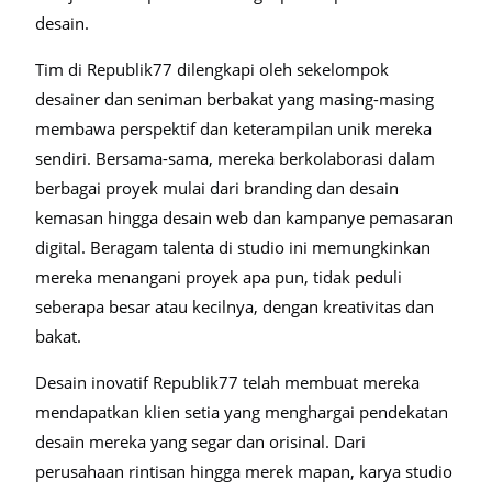
desain.
Tim di Republik77 dilengkapi oleh sekelompok
desainer dan seniman berbakat yang masing-masing
membawa perspektif dan keterampilan unik mereka
sendiri. Bersama-sama, mereka berkolaborasi dalam
berbagai proyek mulai dari branding dan desain
kemasan hingga desain web dan kampanye pemasaran
digital. Beragam talenta di studio ini memungkinkan
mereka menangani proyek apa pun, tidak peduli
seberapa besar atau kecilnya, dengan kreativitas dan
bakat.
Desain inovatif Republik77 telah membuat mereka
mendapatkan klien setia yang menghargai pendekatan
desain mereka yang segar dan orisinal. Dari
perusahaan rintisan hingga merek mapan, karya studio