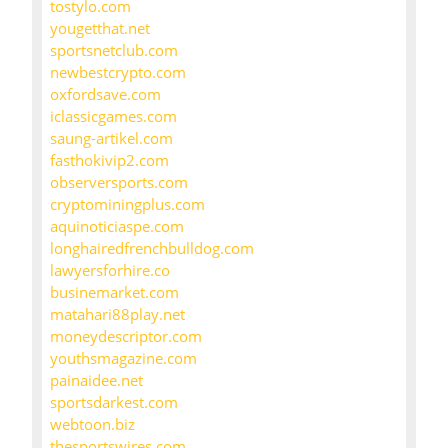
tostylo.com
yougetthat.net
sportsnetclub.com
newbestcrypto.com
oxfordsave.com
iclassicgames.com
saung-artikel.com
fasthokivip2.com
observersports.com
cryptominingplus.com
aquinoticiaspe.com
longhairedfrenchbulldog.com
lawyersforhire.co
businemarket.com
matahari88play.net
moneydescriptor.com
youthsmagazine.com
painaidee.net
sportsdarkest.com
webtoon.biz
thesportswires.com