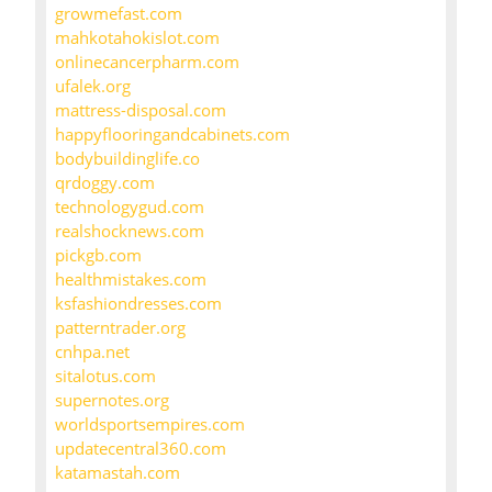
growmefast.com
mahkotahokislot.com
onlinecancerpharm.com
ufalek.org
mattress-disposal.com
happyflooringandcabinets.com
bodybuildinglife.co
qrdoggy.com
technologygud.com
realshocknews.com
pickgb.com
healthmistakes.com
ksfashiondresses.com
patterntrader.org
cnhpa.net
sitalotus.com
supernotes.org
worldsportsempires.com
updatecentral360.com
katamastah.com