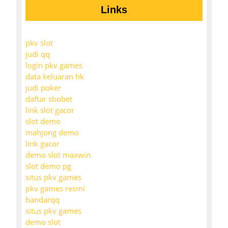
Links
pkv slot
judi qq
login pkv games
data keluaran hk
judi poker
daftar sbobet
link slot gacor
slot demo
mahjong demo
link gacor
demo slot maxwin
slot demo pg
situs pkv games
pkv games resmi
bandarqq
situs pkv games
demo slot