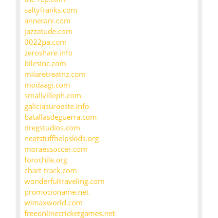
saltyfranks.com
annerani.com
jazzatude.com
0022pa.com
zeroshare.info
bilesinc.com
milaretreatnz.com
modaagi.com
smallvilleph.com
galiciasuroeste.info
batallasdeguerra.com
dregstudios.com
neatstuffhelpskids.org
moraessoccer.com
forochile.org
chart-track.com
wonderfultraveling.com
promocioname.net
wimaxworld.com
freeonlinecricketgames.net