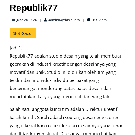
Republik77
admin@qvidsio.info
June 28, 2026
admin@qvidsio.info
10:12 pm
Slot Gacor
[ad_1]
Republik77 adalah studio desain yang telah membuat
gebrakan di industri kreatif dengan desainnya yang
inovatif dan unik. Studio ini didirikan oleh tim yang
terdiri dari individu-individu berbakat yang
bersemangat mendorong batas-batas desain dan
menciptakan karya yang menonjol dari yang lain.
Salah satu anggota kunci tim adalah Direktur Kreatif,
Sarah Smith. Sarah adalah seorang desainer visioner
yang dikenal karena pendekatan desainnya yang berani
dan tidak konvensional. Dia sangat memperhatikan