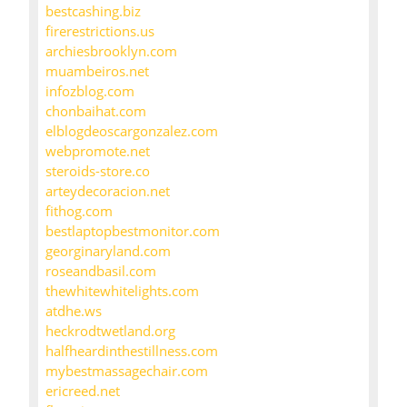
bestcashing.biz
firerestrictions.us
archiesbrooklyn.com
muambeiros.net
infozblog.com
chonbaihat.com
elblogdeoscargonzalez.com
webpromote.net
steroids-store.co
arteydecoracion.net
fithog.com
bestlaptopbestmonitor.com
georginaryland.com
roseandbasil.com
thewhitewhitelights.com
atdhe.ws
heckrodtwetland.org
halfheardinthestillness.com
mybestmassagechair.com
ericreed.net