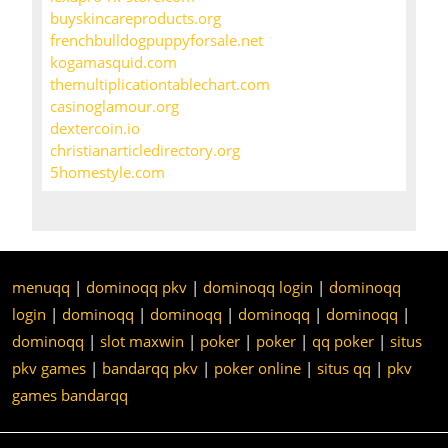
buyskincareproducts.org
frenchbulldogpuppyforsale.net
kogamasquid.com
themultiplicationtablechart.com
casinoglamour.org
dextercoin.io
christianarticledirectory.org
5homestyle.com
menuqq
|
dominoqq pkv
|
dominoqq login
|
dominoqq
login
|
dominoqq
|
dominoqq
|
dominoqq
|
dominoqq
|
dominoqq
|
slot maxwin
|
poker
|
poker
|
qq poker
|
situs
pkv games
|
bandarqq pkv
|
poker online
|
situs qq
|
pkv
games bandarqq