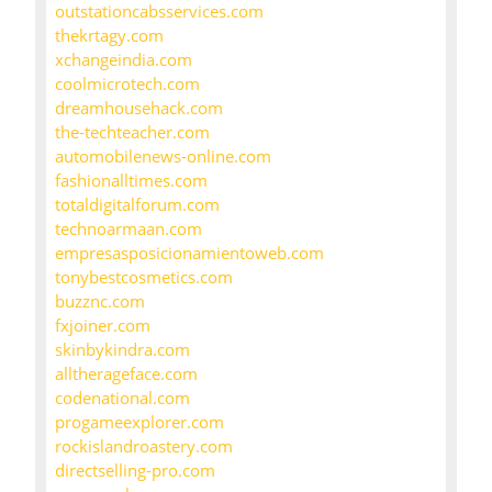
outstationcabsservices.com
thekrtagy.com
xchangeindia.com
coolmicrotech.com
dreamhousehack.com
the-techteacher.com
automobilenews-online.com
fashionalltimes.com
totaldigitalforum.com
technoarmaan.com
empresasposicionamientoweb.com
tonybestcosmetics.com
buzznc.com
fxjoiner.com
skinbykindra.com
alltherageface.com
codenational.com
progameexplorer.com
rockislandroastery.com
directselling-pro.com