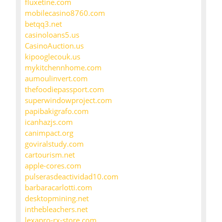
fluxetine.com
mobilecasino8760.com
betqq3.net
casinoloans5.us
CasinoAuction.us
kipooglecouk.us
mykitchennhome.com
aumoulinvert.com
thefoodiepassport.com
superwindowproject.com
papibakigrafo.com
icanhazjs.com
canimpact.org
goviralstudy.com
cartourism.net
apple-cores.com
pulserasdeactividad10.com
barbaracarlotti.com
desktopmining.net
inthebleachers.net
lexapro-rx-store.com