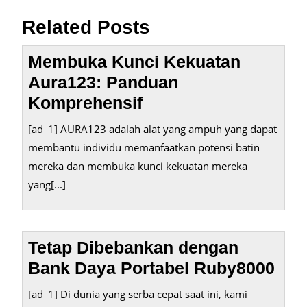
Related Posts
Membuka Kunci Kekuatan
Aura123: Panduan
Komprehensif
[ad_1] AURA123 adalah alat yang ampuh yang dapat
membantu individu memanfaatkan potensi batin
mereka dan membuka kunci kekuatan mereka
yang[...]
Tetap Dibebankan dengan
Bank Daya Portabel Ruby8000
[ad_1] Di dunia yang serba cepat saat ini, kami