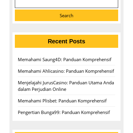
Search
Recent Posts
Memahami Saung4D: Panduan Komprehensif
Memahami Ahlicasino: Panduan Komprehensif
Menjelajahi JurusCasino: Panduan Utama Anda
dalam Perjudian Online
Memahami Plisbet: Panduan Komprehensif
Pengertian Bunga99: Panduan Komprehensif