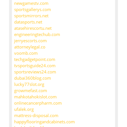
newgamestv.com
sportsgallerys.com
sportsmirrors.net
datasports.net
atasehirescortu.net
engineeringtechub.com
jerryescorts.com
attorneylegal.co
voomb.com
techgadgetpoint.com
tvsportsguide24.com
sportsreviews24.com
dubai360blog.com
lucky77slot.org
growmefast.com
mahkotahokislot.com
onlinecancerpharm.com
ufalek.org
mattress-disposal.com
happyflooringandcabinets.com