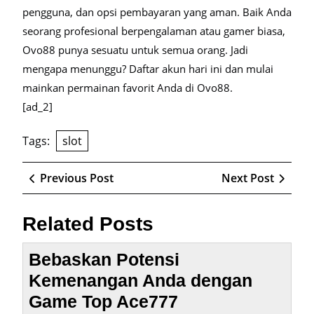
pengguna, dan opsi pembayaran yang aman. Baik Anda
seorang profesional berpengalaman atau gamer biasa,
Ovo88 punya sesuatu untuk semua orang. Jadi
mengapa menunggu? Daftar akun hari ini dan mulai
mainkan permainan favorit Anda di Ovo88.
[ad_2]
Tags:
slot
Post
Previous
Next
Previous Post
Next Post
navigation
Post
Post
Related Posts
Bebaskan Potensi
Kemenangan Anda dengan
Game Top Ace777