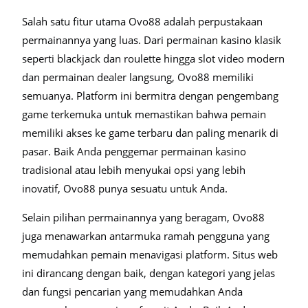
Salah satu fitur utama Ovo88 adalah perpustakaan
permainannya yang luas. Dari permainan kasino klasik
seperti blackjack dan roulette hingga slot video modern
dan permainan dealer langsung, Ovo88 memiliki
semuanya. Platform ini bermitra dengan pengembang
game terkemuka untuk memastikan bahwa pemain
memiliki akses ke game terbaru dan paling menarik di
pasar. Baik Anda penggemar permainan kasino
tradisional atau lebih menyukai opsi yang lebih
inovatif, Ovo88 punya sesuatu untuk Anda.
Selain pilihan permainannya yang beragam, Ovo88
juga menawarkan antarmuka ramah pengguna yang
memudahkan pemain menavigasi platform. Situs web
ini dirancang dengan baik, dengan kategori yang jelas
dan fungsi pencarian yang memudahkan Anda