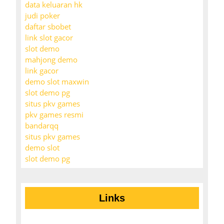
data keluaran hk
judi poker
daftar sbobet
link slot gacor
slot demo
mahjong demo
link gacor
demo slot maxwin
slot demo pg
situs pkv games
pkv games resmi
bandarqq
situs pkv games
demo slot
slot demo pg
Links