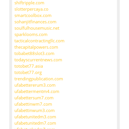
shiftripple.com
slotterpercaya.co
smartcoolbox.com
sohanjitfinances.com
soulfulhousemusic.net
sparklooms.com
tacticalcontractingllc.com
thecapitalpowers.com
tobabet88slot3.com
todayscurrentnews.com
totobet77.asia
totobet77.org
trendingpublication.com
ufabettererum3.com
ufabettermentm4.com
ufabettersum7.com
ufabettinwm7.com
ufabettinwum3.com
ufabetunitedm3.com
ufabetunitedm7.com