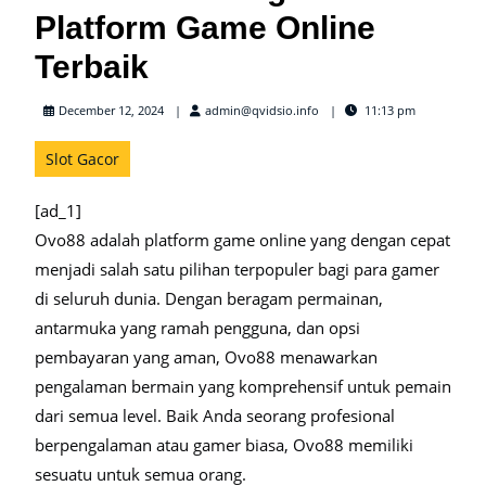
Platform Game Online
Terbaik
admin@qvidsio.info
December 12, 2024
admin@qvidsio.info
11:13 pm
Slot Gacor
[ad_1]
Ovo88 adalah platform game online yang dengan cepat
menjadi salah satu pilihan terpopuler bagi para gamer
di seluruh dunia. Dengan beragam permainan,
antarmuka yang ramah pengguna, dan opsi
pembayaran yang aman, Ovo88 menawarkan
pengalaman bermain yang komprehensif untuk pemain
dari semua level. Baik Anda seorang profesional
berpengalaman atau gamer biasa, Ovo88 memiliki
sesuatu untuk semua orang.