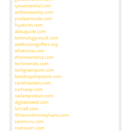
iyouessential.com
withloveamity.com
youlearncode.com
fxyatirim.com
abbuguide.com
technologyresult.com
webhostingoffers.org
whatszow.com
ehomeamerca.com
techintendo.com
techgreenpure.com
bestdropshipstore.com
cartelreviews.com
surfsway.com
nailartproduct.com
digitactseed.com
lvlcraft.com
90secondmoneyloans.com
xenmicro.com
rodrovers.com