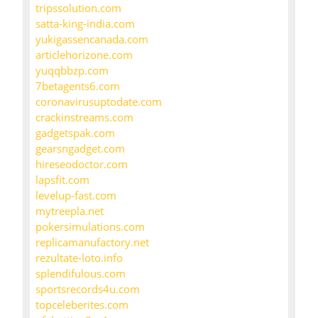
tripssolution.com
satta-king-india.com
yukigassencanada.com
articlehorizone.com
yuqqbbzp.com
7betagents6.com
coronavirusuptodate.com
crackinstreams.com
gadgetspak.com
gearsngadget.com
hireseodoctor.com
lapsfit.com
levelup-fast.com
mytreepla.net
pokersimulations.com
replicamanufactory.net
rezultate-loto.info
splendifulous.com
sportsrecords4u.com
topceleberites.com