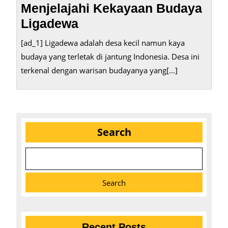
Menjelajahi Kekayaan Budaya
Ligadewa
[ad_1] Ligadewa adalah desa kecil namun kaya
budaya yang terletak di jantung Indonesia. Desa ini
terkenal dengan warisan budayanya yang[...]
Search
Search
Recent Posts