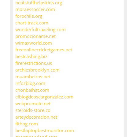
neatstuffhelpskids.org
moraessoccer.com
forochile.org
chart-track.com
wonderfultraveling.com
promocioname.net
wimaxworld.com
freeonlinecricketgames.net
bestcashing.biz
firerestrictions.us
archiesbrooklyn.com
muambeiros.net
infozblog.com
chonbaihat.com
elblogdeoscargonzalez.com
webpromote.net
steroids-store.co
arteydecoracion.net
fithog.com
bestlaptopbestmonitor.com