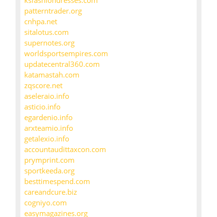
ksfashiondresses.com
patterntrader.org
cnhpa.net
sitalotus.com
supernotes.org
worldsportsempires.com
updatecentral360.com
katamastah.com
zqscore.net
aseleraio.info
asticio.info
egardenio.info
arxteamio.info
getalexio.info
accountaudittaxcon.com
prymprint.com
sportkeeda.org
besttimespend.com
careandcure.biz
cogniyo.com
easymagazines.org