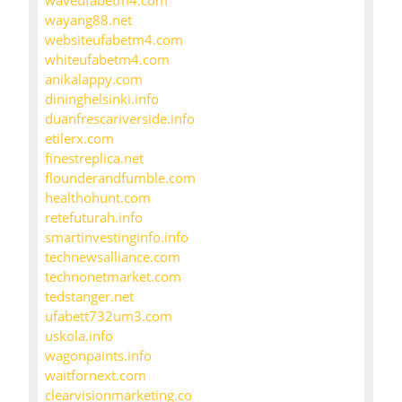
waveufabetm4.com
wayang88.net
websiteufabetm4.com
whiteufabetm4.com
anikalappy.com
dininghelsinki.info
duanfrescariverside.info
etilerx.com
finestreplica.net
flounderandfumble.com
healthohunt.com
retefuturah.info
smartinvestinginfo.info
technewsalliance.com
technonetmarket.com
tedstanger.net
ufabett732um3.com
uskola.info
wagonpaints.info
waitfornext.com
clearvisionmarketing.co