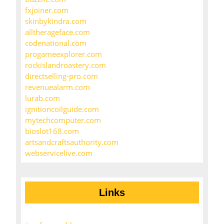
fxjoiner.com
skinbykindra.com
alltherageface.com
codenational.com
progameexplorer.com
rockislandroastery.com
directselling-pro.com
revenuealarm.com
lurab.com
ignitioncoilguide.com
mytechcomputer.com
bioslot168.com
artsandcraftsauthority.com
webservicelive.com
Links