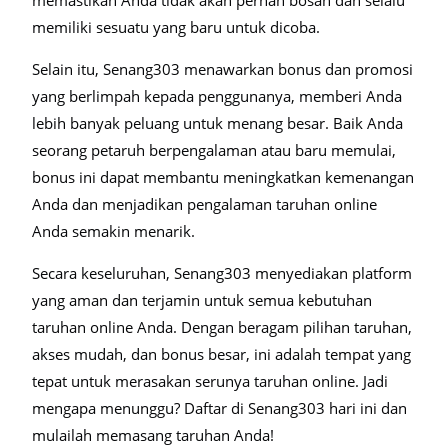
memastikan Anda tidak akan pernah bosan dan selalu
memiliki sesuatu yang baru untuk dicoba.
Selain itu, Senang303 menawarkan bonus dan promosi
yang berlimpah kepada penggunanya, memberi Anda
lebih banyak peluang untuk menang besar. Baik Anda
seorang petaruh berpengalaman atau baru memulai,
bonus ini dapat membantu meningkatkan kemenangan
Anda dan menjadikan pengalaman taruhan online
Anda semakin menarik.
Secara keseluruhan, Senang303 menyediakan platform
yang aman dan terjamin untuk semua kebutuhan
taruhan online Anda. Dengan beragam pilihan taruhan,
akses mudah, dan bonus besar, ini adalah tempat yang
tepat untuk merasakan serunya taruhan online. Jadi
mengapa menunggu? Daftar di Senang303 hari ini dan
mulailah memasang taruhan Anda!