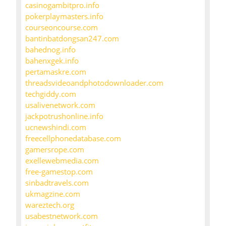
casinogambitpro.info
pokerplaymasters.info
courseoncourse.com
bantinbatdongsan247.com
bahednog.info
bahenxgek.info
pertamaskre.com
threadsvideoandphotodownloader.com
techgiddy.com
usalivenetwork.com
jackpotrushonline.info
ucnewshindi.com
freecellphonedatabase.com
gamersrope.com
exellewebmedia.com
free-gamestop.com
sinbadtravels.com
ukmagzine.com
wareztech.org
usabestnetwork.com