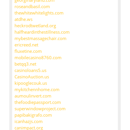
georginaryland.com
roseandbasil.com
thewhitewhitelights.com
atdhe.ws
heckrodtwetland.org
halfheardinthestillness.com
mybestmassagechair.com
ericreed.net
fluxetine.com
mobilecasino8760.com
betqq3.net
casinoloans5.us
CasinoAuction.us
kipooglecouk.us
mykitchennhome.com
aumoulinvert.com
thefoodiepassport.com
superwindowproject.com
papibakigrafo.com
icanhazjs.com
canimpact.org