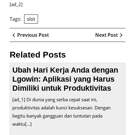
[ad_2]
Tags:
slot
Post
Previous
Next
Previous Post
Next Post
navigation
Post
Post
Related Posts
Ubah Hari Kerja Anda dengan
Lgowin: Aplikasi yang Harus
Dimiliki untuk Produktivitas
[ad_1] Di dunia yang serba cepat saat ini,
produktivitas adalah kunci kesuksesan. Dengan
begitu banyak gangguan dan tuntutan pada
waktu[...]