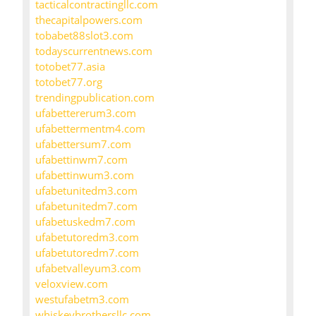
tacticalcontractingllc.com
thecapitalpowers.com
tobabet88slot3.com
todayscurrentnews.com
totobet77.asia
totobet77.org
trendingpublication.com
ufabettererum3.com
ufabettermentm4.com
ufabettersum7.com
ufabettinwm7.com
ufabettinwum3.com
ufabetunitedm3.com
ufabetunitedm7.com
ufabetuskedm7.com
ufabetutoredm3.com
ufabetutoredm7.com
ufabetvalleyum3.com
veloxview.com
westufabetm3.com
whiskeybrothersllc.com