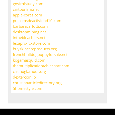
goviralstudy.com
cartourism.net
apple-cores.com
pulserasdeactividad10.com
barbaracarlotti.com
desktopmining.net
inthebleachers.net
lexapro-rx-store.com
buyskincareproducts.org
frenchbulldogpuppyforsale.net
kogamasquid.com
themultiplicationtablechart.com
casinoglamour.org
dextercoin.io
christianarticledirectory.org
5homestyle.com