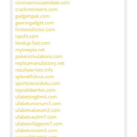
coronavirusuptodate.com
crackinstreams.com
gadgetspak.com
gearsngadget.com
hireseodoctor.com
lapsfit.com
levelup-fast.com
mytreepla.net
pokersimulations.com
replicamanufactory.net
rezultate-loto.info
splendifulous.com
sportsrecords4u.com
topceleberites.com
ufabetting8m4.com
ufabetunionum3.com
ufabetvalueum3.com
ufabetvaultm7.com
ufabetvillageum7.com
ufabetvoicem3.com