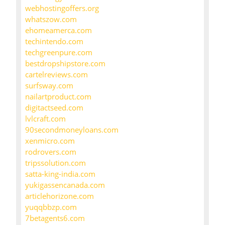
webhostingoffers.org
whatszow.com
ehomeamerca.com
techintendo.com
techgreenpure.com
bestdropshipstore.com
cartelreviews.com
surfsway.com
nailartproduct.com
digitactseed.com
lvlcraft.com
90secondmoneyloans.com
xenmicro.com
rodrovers.com
tripssolution.com
satta-king-india.com
yukigassencanada.com
articlehorizone.com
yuqqbbzp.com
7betagents6.com