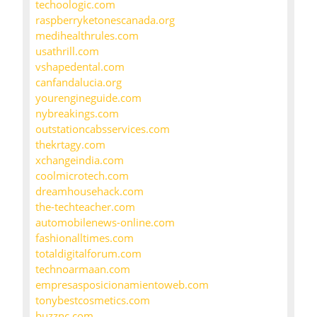
techoologic.com
raspberryketonescanada.org
medihealthrules.com
usathrill.com
vshapedental.com
canfandalucia.org
yourengineguide.com
nybreakings.com
outstationcabsservices.com
thekrtagy.com
xchangeindia.com
coolmicrotech.com
dreamhousehack.com
the-techteacher.com
automobilenews-online.com
fashionalltimes.com
totaldigitalforum.com
technoarmaan.com
empresasposicionamientoweb.com
tonybestcosmetics.com
buzznc.com