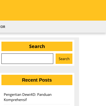
COR
Search
Search
Recent Posts
Pengertian Dewi4D: Panduan
Komprehensif