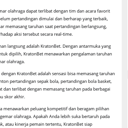
ar olahraga dapat terlibat dengan tim dan acara favorit
lum pertandingan dimulai dan berharap yang terbaik,
r memasang taruhan saat pertandingan berlangsung,
adap aksi tersebut secara real-time.
han langsung adalah KratonBet. Dengan antarmuka yang
tuk dipilih, KratonBet menawarkan pengalaman taruhan
mar olahraga.
g dengan KratonBet adalah sensasi bisa memasang taruhan
ton pertandingan sepak bola, pertandingan bola basket,
ibat dan terlibat dengan memasang taruhan pada berbagai
au skor akhir.
uga menawarkan peluang kompetitif dan beragam pilihan
gemar olahraga. Apakah Anda lebih suka bertaruh pada
ak, atau kinerja pemain tertentu, KratonBet siap