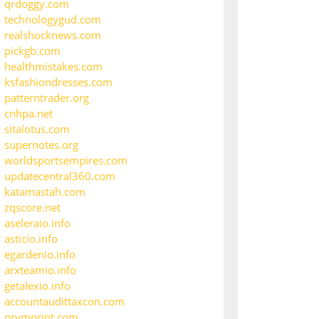
qrdoggy.com
technologygud.com
realshocknews.com
pickgb.com
healthmistakes.com
ksfashiondresses.com
patterntrader.org
cnhpa.net
sitalotus.com
supernotes.org
worldsportsempires.com
updatecentral360.com
katamastah.com
zqscore.net
aseleraio.info
asticio.info
egardenio.info
arxteamio.info
getalexio.info
accountaudittaxcon.com
prymprint.com