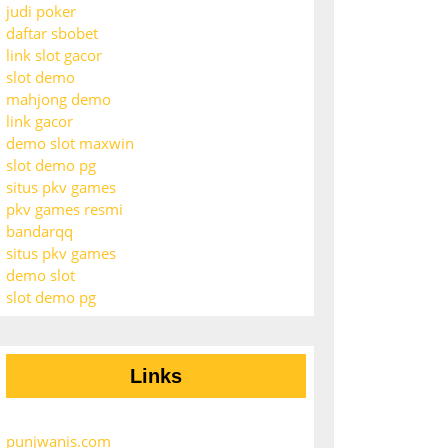
judi poker
daftar sbobet
link slot gacor
slot demo
mahjong demo
link gacor
demo slot maxwin
slot demo pg
situs pkv games
pkv games resmi
bandarqq
situs pkv games
demo slot
slot demo pg
Links
punjwanis.com