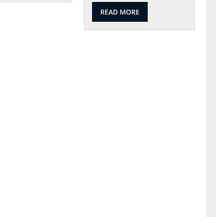
READ
READ MORE
MORE