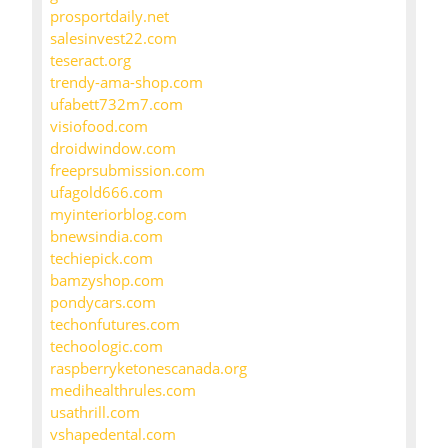
prosportdaily.net
salesinvest22.com
teseract.org
trendy-ama-shop.com
ufabett732m7.com
visiofood.com
droidwindow.com
freeprsubmission.com
ufagold666.com
myinteriorblog.com
bnewsindia.com
techiepick.com
bamzyshop.com
pondycars.com
techonfutures.com
techoologic.com
raspberryketonescanada.org
medihealthrules.com
usathrill.com
vshapedental.com