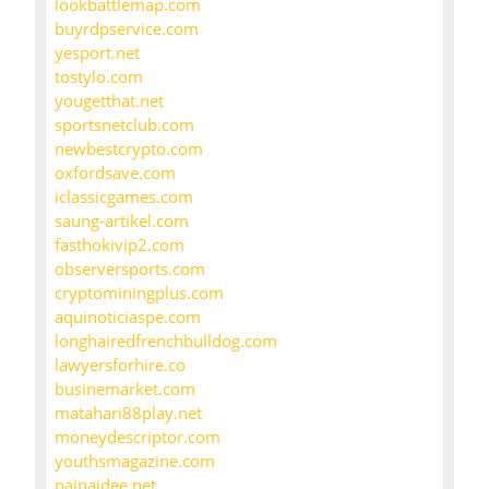
lookbattlemap.com
buyrdpservice.com
yesport.net
tostylo.com
yougetthat.net
sportsnetclub.com
newbestcrypto.com
oxfordsave.com
iclassicgames.com
saung-artikel.com
fasthokivip2.com
observersports.com
cryptominingplus.com
aquinoticiaspe.com
longhairedfrenchbulldog.com
lawyersforhire.co
businemarket.com
matahari88play.net
moneydescriptor.com
youthsmagazine.com
painaidee.net