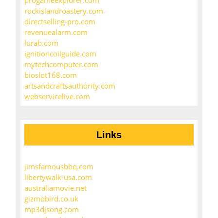
progameexplorer.com
rockislandroastery.com
directselling-pro.com
revenuealarm.com
lurab.com
ignitioncoilguide.com
mytechcomputer.com
bioslot168.com
artsandcraftsauthority.com
webservicelive.com
Links
jimsfamousbbq.com
libertywalk-usa.com
australiamovie.net
gizmobird.co.uk
mp3djsong.com