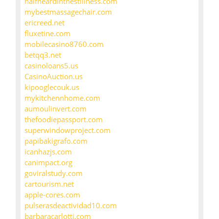
halfheardinthestillness.com
mybestmassagechair.com
ericreed.net
fluxetine.com
mobilecasino8760.com
betqq3.net
casinoloans5.us
CasinoAuction.us
kipooglecouk.us
mykitchennhome.com
aumoulinvert.com
thefoodiepassport.com
superwindowproject.com
papibakigrafo.com
icanhazjs.com
canimpact.org
goviralstudy.com
cartourism.net
apple-cores.com
pulserasdeactividad10.com
barbaracarlotti.com