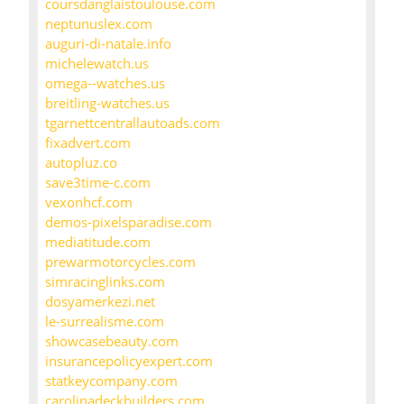
coursdanglaistoulouse.com
neptunuslex.com
auguri-di-natale.info
michelewatch.us
omega--watches.us
breitling-watches.us
tgarnettcentrallautoads.com
fixadvert.com
autopluz.co
save3time-c.com
vexonhcf.com
demos-pixelsparadise.com
mediatitude.com
prewarmotorcycles.com
simracinglinks.com
dosyamerkezi.net
le-surrealisme.com
showcasebeauty.com
insurancepolicyexpert.com
statkeycompany.com
carolinadeckbuilders.com