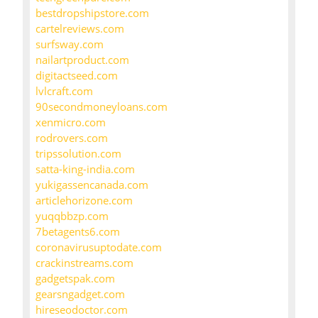
bestdropshipstore.com
cartelreviews.com
surfsway.com
nailartproduct.com
digitactseed.com
lvlcraft.com
90secondmoneyloans.com
xenmicro.com
rodrovers.com
tripssolution.com
satta-king-india.com
yukigassencanada.com
articlehorizone.com
yuqqbbzp.com
7betagents6.com
coronavirusuptodate.com
crackinstreams.com
gadgetspak.com
gearsngadget.com
hireseodoctor.com