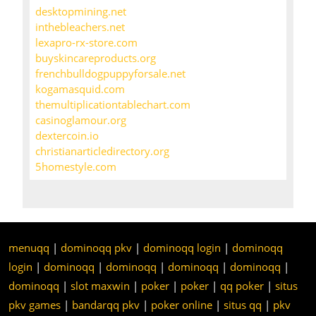
desktopmining.net
inthebleachers.net
lexapro-rx-store.com
buyskincareproducts.org
frenchbulldogpuppyforsale.net
kogamasquid.com
themultiplicationtablechart.com
casinoglamour.org
dextercoin.io
christianarticledirectory.org
5homestyle.com
menuqq
|
dominoqq pkv
|
dominoqq login
|
dominoqq
login
|
dominoqq
|
dominoqq
|
dominoqq
|
dominoqq
|
dominoqq
|
slot maxwin
|
poker
|
poker
|
qq poker
|
situs
pkv games
|
bandarqq pkv
|
poker online
|
situs qq
|
pkv