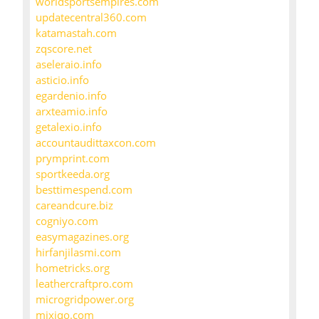
worldsportsempires.com
updatecentral360.com
katamastah.com
zqscore.net
aseleraio.info
asticio.info
egardenio.info
arxteamio.info
getalexio.info
accountaudittaxcon.com
prymprint.com
sportkeeda.org
besttimespend.com
careandcure.biz
cogniyo.com
easymagazines.org
hirfanjilasmi.com
hometricks.org
leathercraftpro.com
microgridpower.org
mixiqo.com