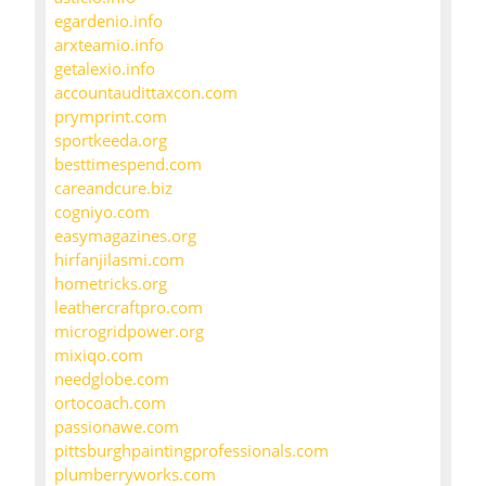
egardenio.info
arxteamio.info
getalexio.info
accountaudittaxcon.com
prymprint.com
sportkeeda.org
besttimespend.com
careandcure.biz
cogniyo.com
easymagazines.org
hirfanjilasmi.com
hometricks.org
leathercraftpro.com
microgridpower.org
mixiqo.com
needglobe.com
ortocoach.com
passionawe.com
pittsburghpaintingprofessionals.com
plumberryworks.com