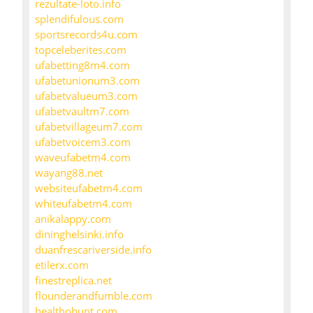
rezultate-loto.info
splendifulous.com
sportsrecords4u.com
topceleberites.com
ufabetting8m4.com
ufabetunionum3.com
ufabetvalueum3.com
ufabetvaultm7.com
ufabetvillageum7.com
ufabetvoicem3.com
waveufabetm4.com
wayang88.net
websiteufabetm4.com
whiteufabetm4.com
anikalappy.com
dininghelsinki.info
duanfrescariverside.info
etilerx.com
finestreplica.net
flounderandfumble.com
healthohunt.com