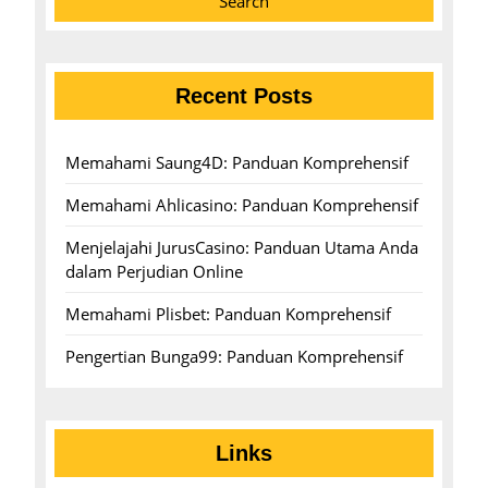
Search
Recent Posts
Memahami Saung4D: Panduan Komprehensif
Memahami Ahlicasino: Panduan Komprehensif
Menjelajahi JurusCasino: Panduan Utama Anda
dalam Perjudian Online
Memahami Plisbet: Panduan Komprehensif
Pengertian Bunga99: Panduan Komprehensif
Links