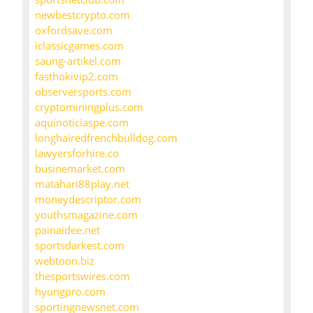
newbestcrypto.com
oxfordsave.com
iclassicgames.com
saung-artikel.com
fasthokivip2.com
observersports.com
cryptominingplus.com
aquinoticiaspe.com
longhairedfrenchbulldog.com
lawyersforhire.co
businemarket.com
matahari88play.net
moneydescriptor.com
youthsmagazine.com
painaidee.net
sportsdarkest.com
webtoon.biz
thesportswires.com
hyungpro.com
sportingnewsnet.com