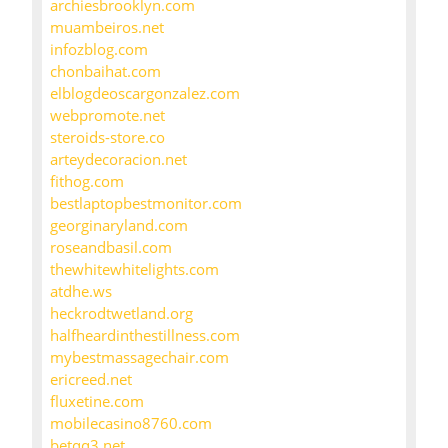
archiesbrooklyn.com
muambeiros.net
infozblog.com
chonbaihat.com
elblogdeoscargonzalez.com
webpromote.net
steroids-store.co
arteydecoracion.net
fithog.com
bestlaptopbestmonitor.com
georginaryland.com
roseandbasil.com
thewhitewhitelights.com
atdhe.ws
heckrodtwetland.org
halfheardinthestillness.com
mybestmassagechair.com
ericreed.net
fluxetine.com
mobilecasino8760.com
betqq3.net