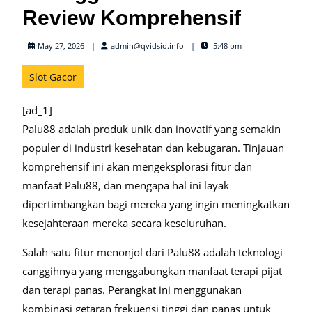
Review Komprehensif
admin@qvidsio.info
May 27, 2026
admin@qvidsio.info
5:48 pm
Slot Gacor
[ad_1]
Palu88 adalah produk unik dan inovatif yang semakin
populer di industri kesehatan dan kebugaran. Tinjauan
komprehensif ini akan mengeksplorasi fitur dan
manfaat Palu88, dan mengapa hal ini layak
dipertimbangkan bagi mereka yang ingin meningkatkan
kesejahteraan mereka secara keseluruhan.
Salah satu fitur menonjol dari Palu88 adalah teknologi
canggihnya yang menggabungkan manfaat terapi pijat
dan terapi panas. Perangkat ini menggunakan
kombinasi getaran frekuensi tinggi dan panas untuk