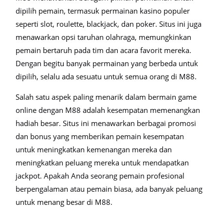
dipilih pemain, termasuk permainan kasino populer
seperti slot, roulette, blackjack, dan poker. Situs ini juga
menawarkan opsi taruhan olahraga, memungkinkan
pemain bertaruh pada tim dan acara favorit mereka.
Dengan begitu banyak permainan yang berbeda untuk
dipilih, selalu ada sesuatu untuk semua orang di M88.
Salah satu aspek paling menarik dalam bermain game
online dengan M88 adalah kesempatan memenangkan
hadiah besar. Situs ini menawarkan berbagai promosi
dan bonus yang memberikan pemain kesempatan
untuk meningkatkan kemenangan mereka dan
meningkatkan peluang mereka untuk mendapatkan
jackpot. Apakah Anda seorang pemain profesional
berpengalaman atau pemain biasa, ada banyak peluang
untuk menang besar di M88.