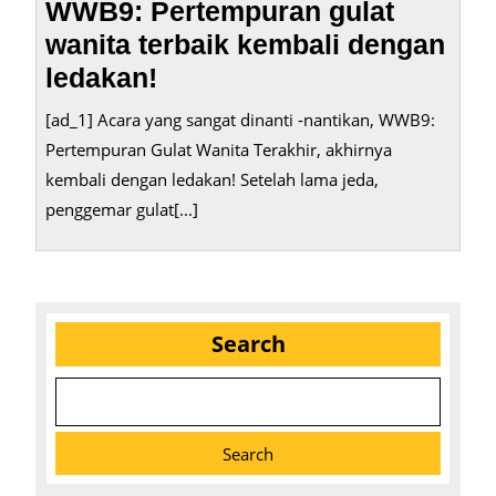
WWB9: Pertempuran gulat
wanita terbaik kembali dengan
ledakan!
[ad_1] Acara yang sangat dinanti -nantikan, WWB9:
Pertempuran Gulat Wanita Terakhir, akhirnya
kembali dengan ledakan! Setelah lama jeda,
penggemar gulat[...]
Search
Search