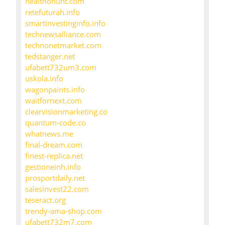
healthohunt.com
retefuturah.info
smartinvestinginfo.info
technewsalliance.com
technonetmarket.com
tedstanger.net
ufabett732um3.com
uskola.info
wagonpaints.info
waitfornext.com
clearvisionmarketing.co
quantum-code.co
whatnews.me
final-dream.com
finest-replica.net
gestioneinh.info
prosportdaily.net
salesinvest22.com
teseract.org
trendy-ama-shop.com
ufabett732m7.com