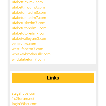
ufabettinwm7.com
ufabettinwum3.com
ufabetunitedm3.com
ufabetunitedm7.com
ufabetuskedm7.com
ufabetutoredm3.com
ufabetutoredm7.com
ufabetvalleyum3.com
veloxview.com
westufabetm3.com
whiskeybrothersllc.com
wildufabetum7.com
Links
stagehubs.com
1x2forum.net
login99bet.com