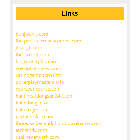
Links
punjwanis.com
the-parcs-clematiscondos.com
jusu-gb.com
thecarepet.com
blogwriterplus.com
guestpostingseo.com
casinogambitpro.info
pokerplaymasters.info
courseoncourse.com
bantinbatdongsan247.com
bahednog.info
bahenxgek.info
pertamaskre.com
threadsvideoandphotodownloader.com
techgiddy.com
usalivenetwork.com