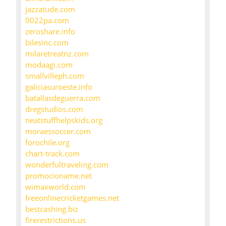
jazzatude.com
0022pa.com
zeroshare.info
bilesinc.com
milaretreatnz.com
modaagi.com
smallvilleph.com
galiciasuroeste.info
batallasdeguerra.com
dregstudios.com
neatstuffhelpskids.org
moraessoccer.com
forochile.org
chart-track.com
wonderfultraveling.com
promocioname.net
wimaxworld.com
freeonlinecricketgames.net
bestcashing.biz
firerestrictions.us