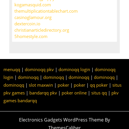
kogamasquid.com
themultiplicationtablechart.com
casinoglamour.org
dextercoin.io
christianarticledirectory.org
5homestyle.com
menuqq
|
dominoqq pkv
|
dominoqq login
|
dominoqq
login
|
dominoqq
|
dominoqq
|
dominoqq
|
dominoqq
|
dominoqq
|
slot maxwin
|
poker
|
poker
|
qq poker
|
situs
pkv games
|
bandarqq pkv
|
poker online
|
situs qq
|
pkv
games bandarqq
Electronics Gadgets WordPress Theme
By
ThemesCaliber