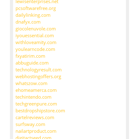
lewisenterprises.net
pcsoftwarefree.org
dailylinking.com
dnafyx.com
giocolenuvole.com
iyouessential.com
withloveamity.com
youlearncode.com
fxyatirim.com
abbuguide.com
technologyresult.com
webhostingoffers.org
whatszow.com
ehomeamerca.com
techintendo.com
techgreenpure.com
bestdropshipstore.com
cartelreviews.com
surfsway.com
nailartproduct.com
digitactseed.com