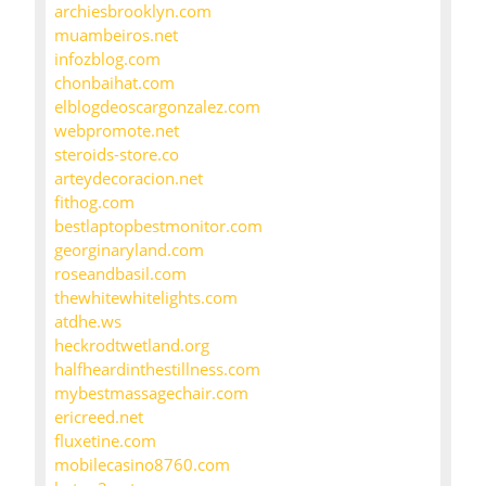
archiesbrooklyn.com
muambeiros.net
infozblog.com
chonbaihat.com
elblogdeoscargonzalez.com
webpromote.net
steroids-store.co
arteydecoracion.net
fithog.com
bestlaptopbestmonitor.com
georginaryland.com
roseandbasil.com
thewhitewhitelights.com
atdhe.ws
heckrodtwetland.org
halfheardinthestillness.com
mybestmassagechair.com
ericreed.net
fluxetine.com
mobilecasino8760.com