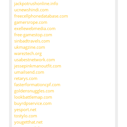
jackpotrushonline.info
ucnewshindi.com
freecellphonedatabase.com
gamersrope.com
exellewebmedia.com
free-gamestop.com
sinbadtravels.com
ukmagzine.com
wareztech.org
usabestnetwork.com
jessepinkmanoutfit.com
umailsend.com
retarys.com
fasterformationcpf.com
goldensnuggles.com
lookbattlemap.com
buyrdpservice.com
yesport.net
tostylo.com
yougetthat.net