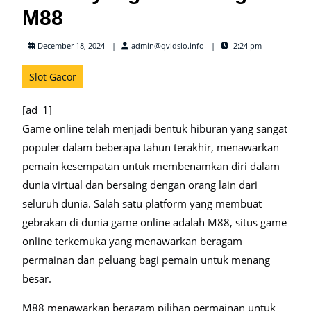
M88
admin@qvidsio.info
December 18, 2024
admin@qvidsio.info
2:24 pm
Slot Gacor
[ad_1]
Game online telah menjadi bentuk hiburan yang sangat
populer dalam beberapa tahun terakhir, menawarkan
pemain kesempatan untuk membenamkan diri dalam
dunia virtual dan bersaing dengan orang lain dari
seluruh dunia. Salah satu platform yang membuat
gebrakan di dunia game online adalah M88, situs game
online terkemuka yang menawarkan beragam
permainan dan peluang bagi pemain untuk menang
besar.
M88 menawarkan beragam pilihan permainan untuk