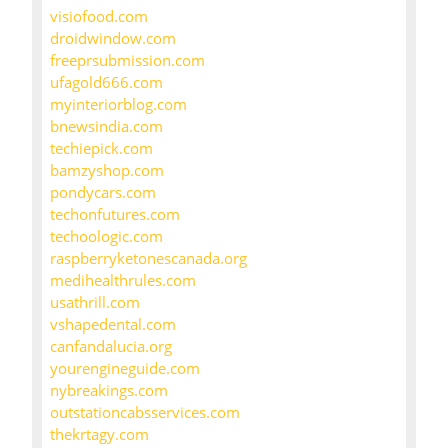
visiofood.com
droidwindow.com
freeprsubmission.com
ufagold666.com
myinteriorblog.com
bnewsindia.com
techiepick.com
bamzyshop.com
pondycars.com
techonfutures.com
techoologic.com
raspberryketonescanada.org
medihealthrules.com
usathrill.com
vshapedental.com
canfandalucia.org
yourengineguide.com
nybreakings.com
outstationcabsservices.com
thekrtagy.com