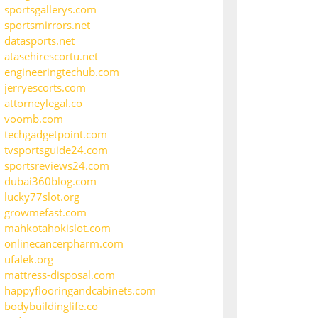
sportsgallerys.com
sportsmirrors.net
datasports.net
atasehirescortu.net
engineeringtechub.com
jerryescorts.com
attorneylegal.co
voomb.com
techgadgetpoint.com
tvsportsguide24.com
sportsreviews24.com
dubai360blog.com
lucky77slot.org
growmefast.com
mahkotahokislot.com
onlinecancerpharm.com
ufalek.org
mattress-disposal.com
happyflooringandcabinets.com
bodybuildinglife.co