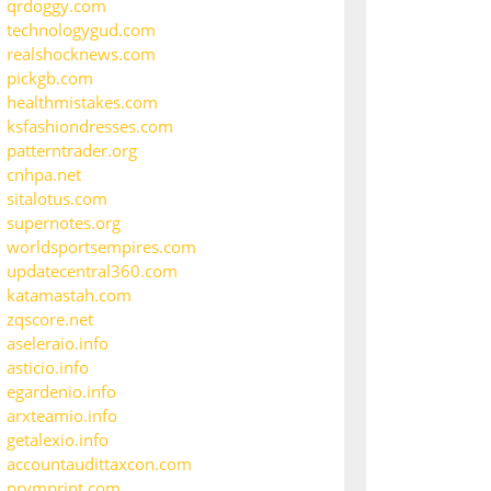
qrdoggy.com
technologygud.com
realshocknews.com
pickgb.com
healthmistakes.com
ksfashiondresses.com
patterntrader.org
cnhpa.net
sitalotus.com
supernotes.org
worldsportsempires.com
updatecentral360.com
katamastah.com
zqscore.net
aseleraio.info
asticio.info
egardenio.info
arxteamio.info
getalexio.info
accountaudittaxcon.com
prymprint.com