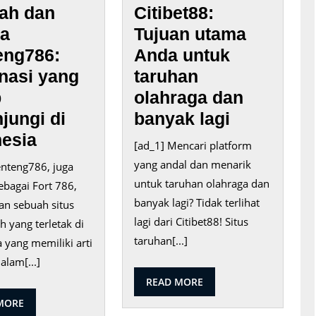
rah dan
Citibet88:
a
Tujuan utama
eng786:
Anda untuk
nasi yang
taruhan
b
olahraga dan
jungi di
banyak lagi
nesia
[ad_1] Mencari platform
yang andal dan menarik
enteng786, juga
untuk taruhan olahraga dan
ebagai Fort 786,
banyak lagi? Tidak terlihat
n sebuah situs
lagi dari Citibet88! Situs
h yang terletak di
taruhan[...]
 yang memiliki arti
alam[...]
READ
READ MORE
MORE
READ
MORE