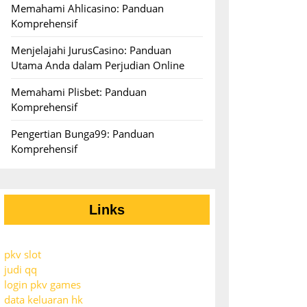
Memahami Ahlicasino: Panduan
Komprehensif
Menjelajahi JurusCasino: Panduan
Utama Anda dalam Perjudian Online
Memahami Plisbet: Panduan
Komprehensif
Pengertian Bunga99: Panduan
Komprehensif
Links
pkv slot
judi qq
login pkv games
data keluaran hk