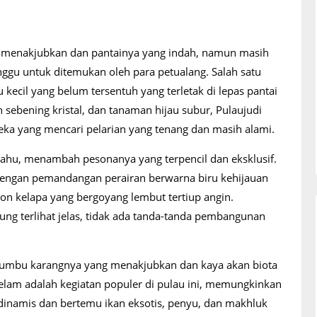
g menakjubkan dan pantainya yang indah, namun masih
gu untuk ditemukan oleh para petualang. Salah satu
 kecil yang belum tersentuh yang terletak di lepas pantai
n sebening kristal, dan tanaman hijau subur, Pulaujudi
reka yang mencari pelarian yang tenang dan masih alami.
rahu, menambah pesonanya yang terpencil dan eksklusif.
 dengan pemandangan perairan berwarna biru kehijauan
hon kelapa yang bergoyang lembut tertiup angin.
ng terlihat jelas, tidak ada tanda-tanda pembangunan
terumbu karangnya yang menakjubkan dan kaya akan biota
elam adalah kegiatan populer di pulau ini, memungkinkan
dinamis dan bertemu ikan eksotis, penyu, dan makhluk