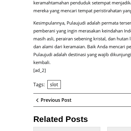
keramahtamahan penduduk setempat menjadika
mereka yang mencari tempat peristirahatan yan
Kesimpulannya, Pulaujudi adalah permata ter
pemberani yang ingin merasakan keindahan Ind
masih asli, perairan sebening kristal, dan huta
dan alami dari keramaian. Baik Anda mencari petu
Pulaujudi adalah destinasi yang wajib dikunju
kembali.
[ad_2]
Tags:
slot
Post
Previous
Previous Post
Post
navigation
Related Posts