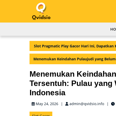
Skip
to
content
Skip
to
HO
content
Slot Pragmatic Play Gacor Hari Ini, Dapatka
Menemukan Keindahan Pulaujudi yang Belum T
Menemukan Keindahan 
Tersentuh: Pulau yang 
Indonesia
admin@
May 24, 2026
admin@qvidsio.info
Slot Gacor