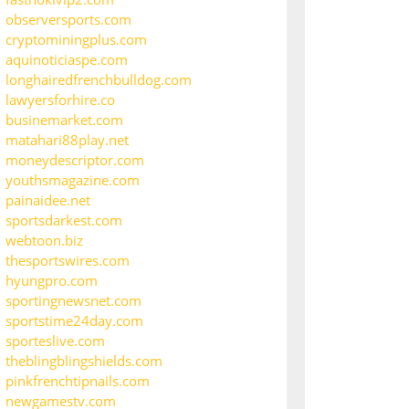
observersports.com
cryptominingplus.com
aquinoticiaspe.com
longhairedfrenchbulldog.com
lawyersforhire.co
businemarket.com
matahari88play.net
moneydescriptor.com
youthsmagazine.com
painaidee.net
sportsdarkest.com
webtoon.biz
thesportswires.com
hyungpro.com
sportingnewsnet.com
sportstime24day.com
sporteslive.com
theblingblingshields.com
pinkfrenchtipnails.com
newgamestv.com