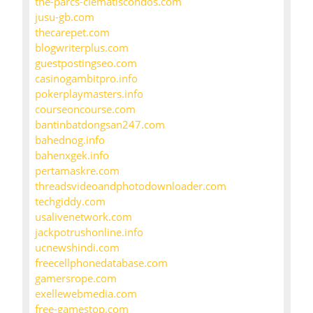
the-parcs-clematiscondos.com
jusu-gb.com
thecarepet.com
blogwriterplus.com
guestpostingseo.com
casinogambitpro.info
pokerplaymasters.info
courseoncourse.com
bantinbatdongsan247.com
bahednog.info
bahenxgek.info
pertamaskre.com
threadsvideoandphotodownloader.com
techgiddy.com
usalivenetwork.com
jackpotrushonline.info
ucnewshindi.com
freecellphonedatabase.com
gamersrope.com
exellewebmedia.com
free-gamestop.com