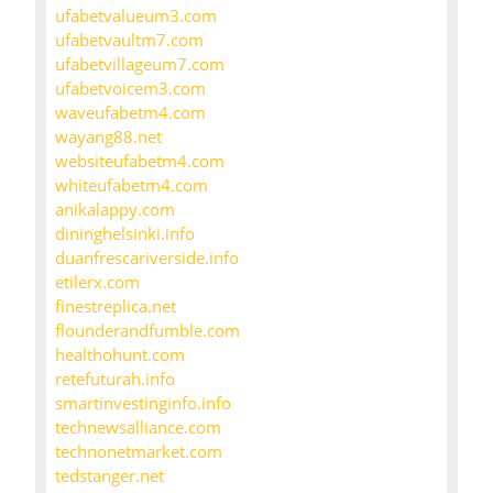
ufabetvalueum3.com
ufabetvaultm7.com
ufabetvillageum7.com
ufabetvoicem3.com
waveufabetm4.com
wayang88.net
websiteufabetm4.com
whiteufabetm4.com
anikalappy.com
dininghelsinki.info
duanfrescariverside.info
etilerx.com
finestreplica.net
flounderandfumble.com
healthohunt.com
retefuturah.info
smartinvestinginfo.info
technewsalliance.com
technonetmarket.com
tedstanger.net