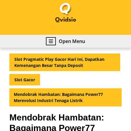
Skip
to
content
Skip
to
content
Open
Open Menu
Menu
Slot Pragmatic Play Gacor Hari Ini, Dapatkan
Kemenangan Besar Tanpa Deposit
Slot Gacor
Mendobrak Hambatan: Bagaimana Power77
Merevolusi Industri Tenaga Listrik
Mendobrak Hambatan:
Bagaimana Power77