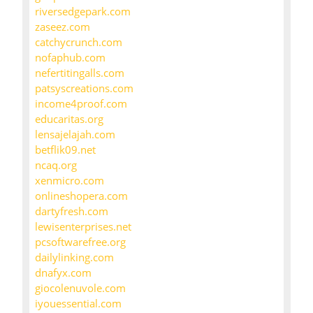
riversedgepark.com
zaseez.com
catchycrunch.com
nofaphub.com
nefertitingalls.com
patsyscreations.com
income4proof.com
educaritas.org
lensajelajah.com
betflik09.net
ncaq.org
xenmicro.com
onlineshopera.com
dartyfresh.com
lewisenterprises.net
pcsoftwarefree.org
dailylinking.com
dnafyx.com
giocolenuvole.com
iyouessential.com