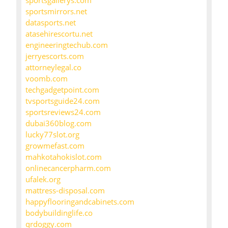
sportsgallerys.com
sportsmirrors.net
datasports.net
atasehirescortu.net
engineeringtechub.com
jerryescorts.com
attorneylegal.co
voomb.com
techgadgetpoint.com
tvsportsguide24.com
sportsreviews24.com
dubai360blog.com
lucky77slot.org
growmefast.com
mahkotahokislot.com
onlinecancerpharm.com
ufalek.org
mattress-disposal.com
happyflooringandcabinets.com
bodybuildinglife.co
qrdoggy.com