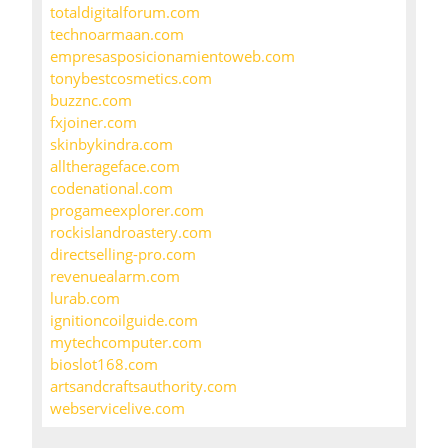
totaldigitalforum.com
technoarmaan.com
empresasposicionamientoweb.com
tonybestcosmetics.com
buzznc.com
fxjoiner.com
skinbykindra.com
alltherageface.com
codenational.com
progameexplorer.com
rockislandroastery.com
directselling-pro.com
revenuealarm.com
lurab.com
ignitioncoilguide.com
mytechcomputer.com
bioslot168.com
artsandcraftsauthority.com
webservicelive.com