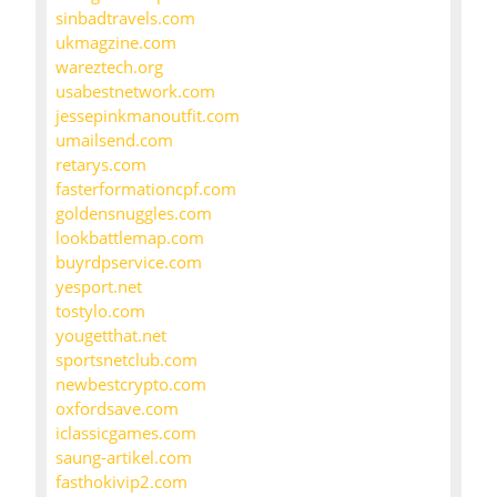
sinbadtravels.com
ukmagzine.com
wareztech.org
usabestnetwork.com
jessepinkmanoutfit.com
umailsend.com
retarys.com
fasterformationcpf.com
goldensnuggles.com
lookbattlemap.com
buyrdpservice.com
yesport.net
tostylo.com
yougetthat.net
sportsnetclub.com
newbestcrypto.com
oxfordsave.com
iclassicgames.com
saung-artikel.com
fasthokivip2.com