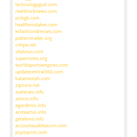
technologygud.com
realshocknews.com
pickgb.com
healthmistakes.com
ksfashiondresses.com
patterntrader.org
cnhpa.net
sitalotus.com
supernotes.org
worldsportsempires.com
updatecentral360.com
katamastah.com
zqscore.net
aseleraio.info
asticio.info
egardenio.info
arxteamio.info
getalexio.info
accountaudittaxcon.com
prymprint.com