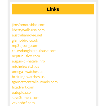
Links
jimsfamousbbq.com
libertywalk-usa.com
australiamovie.net
gizmobird.co.uk
mp3djsong.com
coursdanglaistoulouse.com
neptunuslex.com
auguri-di-natale.info
michelewatch.us
omega--watches.us
breitling-watches.us
tgarnettcentrallautoads.com
fixadvert.com
autopluz.co
save3time-c.com
vexonhcf.com