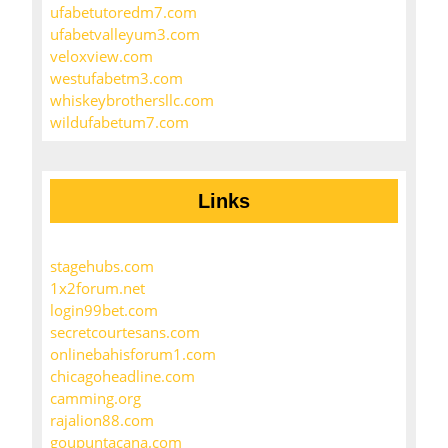
ufabetutoredm7.com
ufabetvalleyum3.com
veloxview.com
westufabetm3.com
whiskeybrothersllc.com
wildufabetum7.com
Links
stagehubs.com
1x2forum.net
login99bet.com
secretcourtesans.com
onlinebahisforum1.com
chicagoheadline.com
camming.org
rajalion88.com
goupuntacana.com