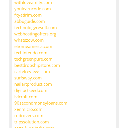
withloveamity.com
youlearncode.com
fxyatirim.com
abbuguide.com
technologyresult.com
webhostingoffers.org
whatszow.com
ehomeamerca.com
techintendo.com
techgreenpure.com
bestdropshipstore.com
cartelreviews.com
surfsway.com
nailartproduct.com
digitactseed.com
lvlcraft.com
90secondmoneyloans.com
xenmicro.com
rodrovers.com
tripssolution.com