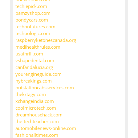
techiepick.com
bamzyshop.com
pondycars.com
techonfutures.com
techoologic.com
raspberryketonescanada.org
medihealthrules.com
usathrill.com
vshapedental.com
canfandalucia.org
yourengineguide.com
nybreakings.com
outstationcabsservices.com
thekrtagy.com
xchangeindia.com
coolmicrotech.com
dreamhousehack.com
the-techteacher.com
automobilenews-online.com
fashionalltimes.com