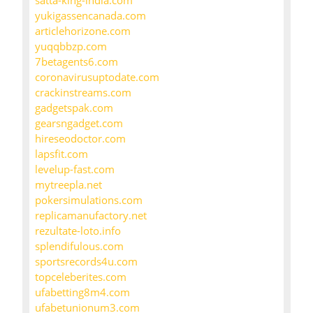
satta-king-india.com
yukigassencanada.com
articlehorizone.com
yuqqbbzp.com
7betagents6.com
coronavirusuptodate.com
crackinstreams.com
gadgetspak.com
gearsngadget.com
hireseodoctor.com
lapsfit.com
levelup-fast.com
mytreepla.net
pokersimulations.com
replicamanufactory.net
rezultate-loto.info
splendifulous.com
sportsrecords4u.com
topceleberites.com
ufabetting8m4.com
ufabetunionum3.com