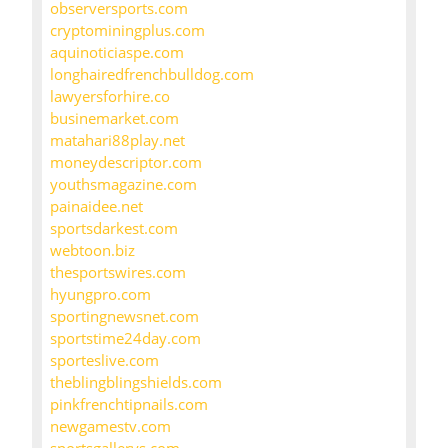
observersports.com
cryptominingplus.com
aquinoticiaspe.com
longhairedfrenchbulldog.com
lawyersforhire.co
businemarket.com
matahari88play.net
moneydescriptor.com
youthsmagazine.com
painaidee.net
sportsdarkest.com
webtoon.biz
thesportswires.com
hyungpro.com
sportingnewsnet.com
sportstime24day.com
sporteslive.com
theblingblingshields.com
pinkfrenchtipnails.com
newgamestv.com