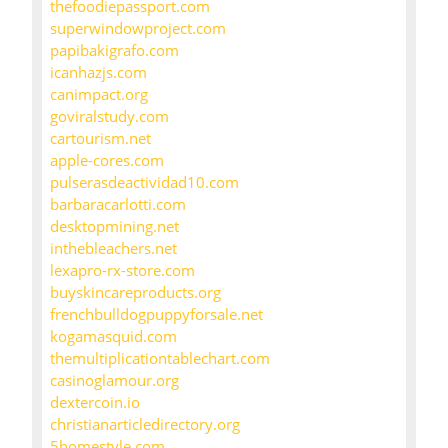
thefoodiepassport.com
superwindowproject.com
papibakigrafo.com
icanhazjs.com
canimpact.org
goviralstudy.com
cartourism.net
apple-cores.com
pulserasdeactividad10.com
barbaracarlotti.com
desktopmining.net
inthebleachers.net
lexapro-rx-store.com
buyskincareproducts.org
frenchbulldogpuppyforsale.net
kogamasquid.com
themultiplicationtablechart.com
casinoglamour.org
dextercoin.io
christianarticledirectory.org
5homestyle.com