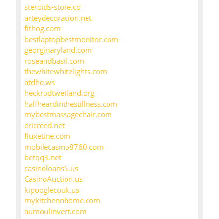
steroids-store.co
arteydecoracion.net
fithog.com
bestlaptopbestmonitor.com
georginaryland.com
roseandbasil.com
thewhitewhitelights.com
atdhe.ws
heckrodtwetland.org
halfheardinthestillness.com
mybestmassagechair.com
ericreed.net
fluxetine.com
mobilecasino8760.com
betqq3.net
casinoloans5.us
CasinoAuction.us
kipooglecouk.us
mykitchennhome.com
aumoulinvert.com