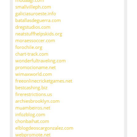
modaagi.com
smallvilleph.com
galiciasuroeste.info
batallasdeguerra.com
dregstudios.com
neatstuffhelpskids.org
moraessoccer.com
forochile.org
chart-track.com
wonderfultraveling.com
promocioname.net
wimaxworld.com
freeonlinecricketgames.net
bestcashing.biz
firerestrictions.us
archiesbrooklyn.com
muambeiros.net
infozblog.com
chonbaihat.com
elblogdeoscargonzalez.com
webpromote.net