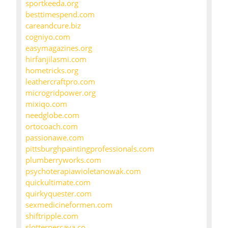
sportkeeda.org
besttimespend.com
careandcure.biz
cogniyo.com
easymagazines.org
hirfanjilasmi.com
hometricks.org
leathercraftpro.com
microgridpower.org
mixiqo.com
needglobe.com
ortocoach.com
passionawe.com
pittsburghpaintingprofessionals.com
plumberryworks.com
psychoterapiawioletanowak.com
quickultimate.com
quirkyquester.com
sexmedicineformen.com
shiftripple.com
slotterpercaya.co