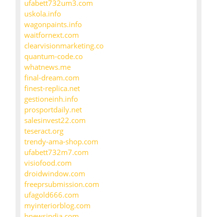
ufabett732um3.com
uskola.info
wagonpaints.info
waitfornext.com
clearvisionmarketing.co
quantum-code.co
whatnews.me
final-dream.com
finest-replica.net
gestioneinh.info
prosportdaily.net
salesinvest22.com
teseract.org
trendy-ama-shop.com
ufabett732m7.com
visiofood.com
droidwindow.com
freeprsubmission.com
ufagold666.com
myinteriorblog.com
bnewsindia.com