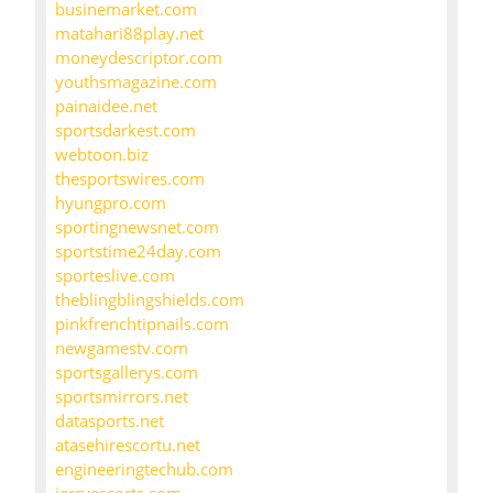
businemarket.com
matahari88play.net
moneydescriptor.com
youthsmagazine.com
painaidee.net
sportsdarkest.com
webtoon.biz
thesportswires.com
hyungpro.com
sportingnewsnet.com
sportstime24day.com
sporteslive.com
theblingblingshields.com
pinkfrenchtipnails.com
newgamestv.com
sportsgallerys.com
sportsmirrors.net
datasports.net
atasehirescortu.net
engineeringtechub.com