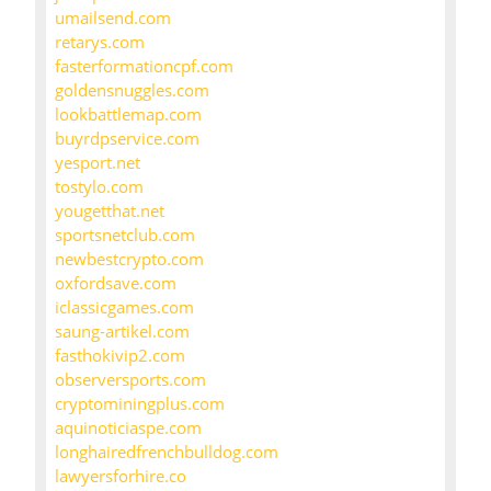
umailsend.com
retarys.com
fasterformationcpf.com
goldensnuggles.com
lookbattlemap.com
buyrdpservice.com
yesport.net
tostylo.com
yougetthat.net
sportsnetclub.com
newbestcrypto.com
oxfordsave.com
iclassicgames.com
saung-artikel.com
fasthokivip2.com
observersports.com
cryptominingplus.com
aquinoticiaspe.com
longhairedfrenchbulldog.com
lawyersforhire.co