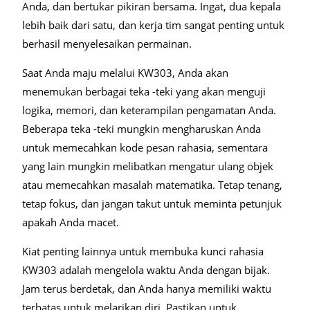
Anda, dan bertukar pikiran bersama. Ingat, dua kepala
lebih baik dari satu, dan kerja tim sangat penting untuk
berhasil menyelesaikan permainan.
Saat Anda maju melalui KW303, Anda akan
menemukan berbagai teka -teki yang akan menguji
logika, memori, dan keterampilan pengamatan Anda.
Beberapa teka -teki mungkin mengharuskan Anda
untuk memecahkan kode pesan rahasia, sementara
yang lain mungkin melibatkan mengatur ulang objek
atau memecahkan masalah matematika. Tetap tenang,
tetap fokus, dan jangan takut untuk meminta petunjuk
apakah Anda macet.
Kiat penting lainnya untuk membuka kunci rahasia
KW303 adalah mengelola waktu Anda dengan bijak.
Jam terus berdetak, dan Anda hanya memiliki waktu
terbatas untuk melarikan diri. Pastikan untuk