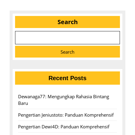
Search
Search
Recent Posts
Dewanaga77: Mengungkap Rahasia Bintang
Baru
Pengertian Jeniustoto: Panduan Komprehensif
Pengertian Dewi4D: Panduan Komprehensif