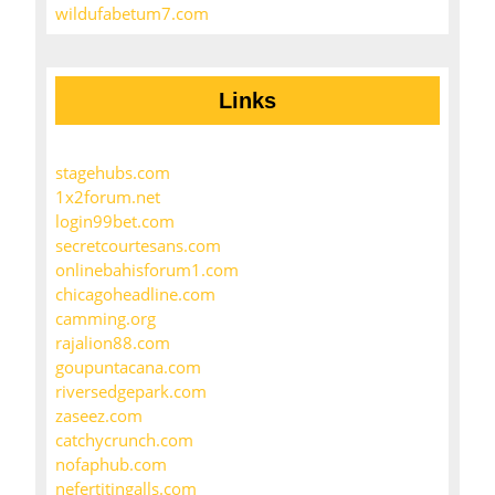
wildufabetum7.com
Links
stagehubs.com
1x2forum.net
login99bet.com
secretcourtesans.com
onlinebahisforum1.com
chicagoheadline.com
camming.org
rajalion88.com
goupuntacana.com
riversedgepark.com
zaseez.com
catchycrunch.com
nofaphub.com
nefertitingalls.com