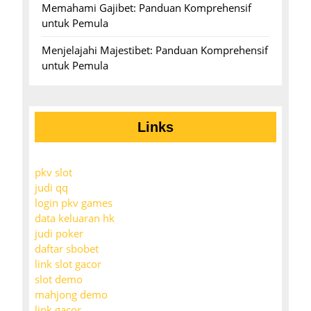
Memahami Gajibet: Panduan Komprehensif
untuk Pemula
Menjelajahi Majestibet: Panduan Komprehensif
untuk Pemula
Links
pkv slot
judi qq
login pkv games
data keluaran hk
judi poker
daftar sbobet
link slot gacor
slot demo
mahjong demo
link gacor