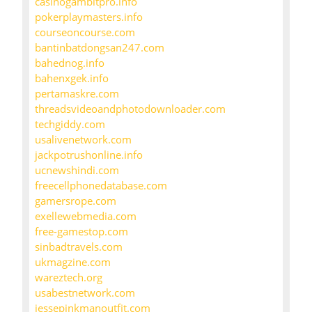
casinogambitpro.info
pokerplaymasters.info
courseoncourse.com
bantinbatdongsan247.com
bahednog.info
bahenxgek.info
pertamaskre.com
threadsvideoandphotodownloader.com
techgiddy.com
usalivenetwork.com
jackpotrushonline.info
ucnewshindi.com
freecellphonedatabase.com
gamersrope.com
exellewebmedia.com
free-gamestop.com
sinbadtravels.com
ukmagzine.com
wareztech.org
usabestnetwork.com
jessepinkmanoutfit.com