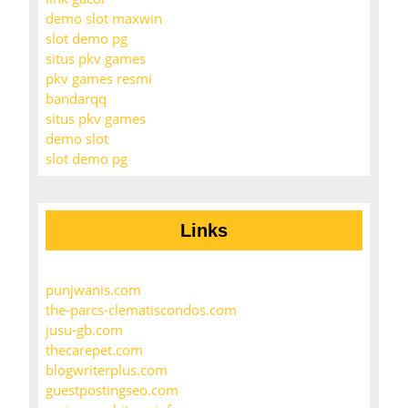
demo slot maxwin
slot demo pg
situs pkv games
pkv games resmi
bandarqq
situs pkv games
demo slot
slot demo pg
Links
punjwanis.com
the-parcs-clematiscondos.com
jusu-gb.com
thecarepet.com
blogwriterplus.com
guestpostingseo.com