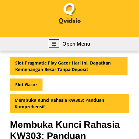
Skip
to
content
Skip
to
content
Open
Open Menu
Menu
Slot Pragmatic Play Gacor Hari Ini, Dapatkan
Kemenangan Besar Tanpa Deposit
Slot Gacor
Membuka Kunci Rahasia KW303: Panduan
Komprehensif
Membuka Kunci Rahasia
KW303: Panduan