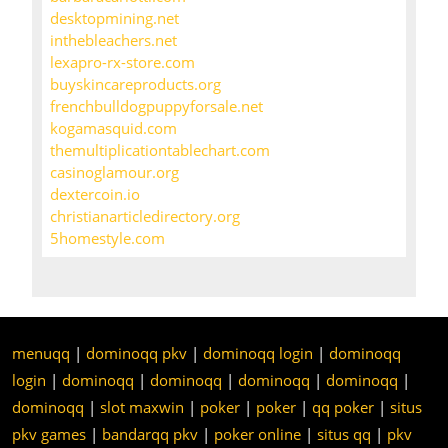
desktopmining.net
inthebleachers.net
lexapro-rx-store.com
buyskincareproducts.org
frenchbulldogpuppyforsale.net
kogamasquid.com
themultiplicationtablechart.com
casinoglamour.org
dextercoin.io
christianarticledirectory.org
5homestyle.com
menuqq
|
dominoqq pkv
|
dominoqq login
|
dominoqq
login
|
dominoqq
|
dominoqq
|
dominoqq
|
dominoqq
|
dominoqq
|
slot maxwin
|
poker
|
poker
|
qq poker
|
situs
pkv games
|
bandarqq pkv
|
poker online
|
situs qq
|
pkv