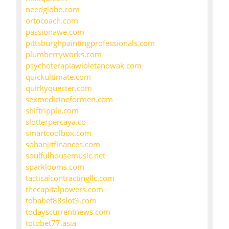
needglobe.com
ortocoach.com
passionawe.com
pittsburghpaintingprofessionals.com
plumberryworks.com
psychoterapiawioletanowak.com
quickultimate.com
quirkyquester.com
sexmedicineformen.com
shiftripple.com
slotterpercaya.co
smartcoolbox.com
sohanjitfinances.com
soulfulhousemusic.net
sparklooms.com
tacticalcontractingllc.com
thecapitalpowers.com
tobabet88slot3.com
todayscurrentnews.com
totobet77.asia