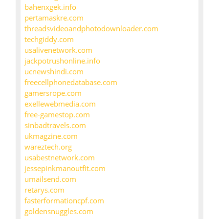
bahenxgek.info
pertamaskre.com
threadsvideoandphotodownloader.com
techgiddy.com
usalivenetwork.com
jackpotrushonline.info
ucnewshindi.com
freecellphonedatabase.com
gamersrope.com
exellewebmedia.com
free-gamestop.com
sinbadtravels.com
ukmagzine.com
wareztech.org
usabestnetwork.com
jessepinkmanoutfit.com
umailsend.com
retarys.com
fasterformationcpf.com
goldensnuggles.com