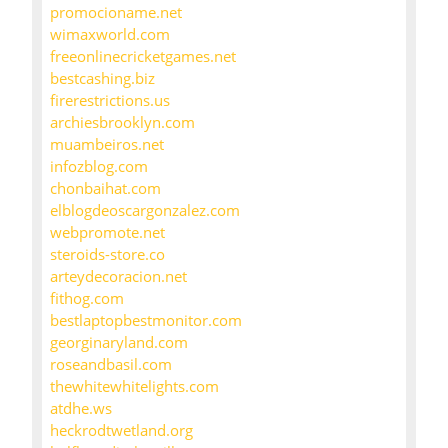
promocioname.net
wimaxworld.com
freeonlinecricketgames.net
bestcashing.biz
firerestrictions.us
archiesbrooklyn.com
muambeiros.net
infozblog.com
chonbaihat.com
elblogdeoscargonzalez.com
webpromote.net
steroids-store.co
arteydecoracion.net
fithog.com
bestlaptopbestmonitor.com
georginaryland.com
roseandbasil.com
thewhitewhitelights.com
atdhe.ws
heckrodtwetland.org