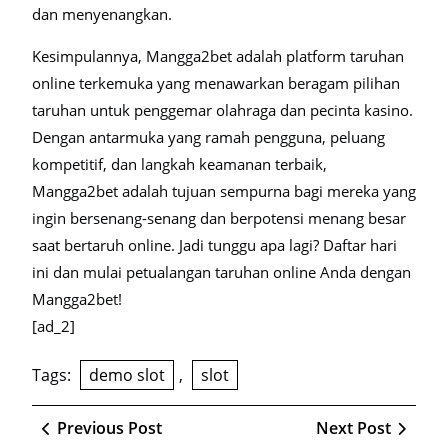
dan menyenangkan.
Kesimpulannya, Mangga2bet adalah platform taruhan
online terkemuka yang menawarkan beragam pilihan
taruhan untuk penggemar olahraga dan pecinta kasino.
Dengan antarmuka yang ramah pengguna, peluang
kompetitif, dan langkah keamanan terbaik,
Mangga2bet adalah tujuan sempurna bagi mereka yang
ingin bersenang-senang dan berpotensi menang besar
saat bertaruh online. Jadi tunggu apa lagi? Daftar hari
ini dan mulai petualangan taruhan online Anda dengan
Mangga2bet!
[ad_2]
Tags:
demo slot
,
slot
Post
Previous
Next
Previous Post
Next Post