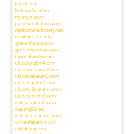
lapsfit.com
levelup-fast.com
mytreepla.net
pokersimulations.com
replicamanufactory.net
rezultate-loto.info
splendifulous.com
sportsrecords4u.com
topceleberites.com
ufabetting8m4.com
ufabetunionum3.com
ufabetvalueum3.com
ufabetvaultm7.com
ufabetvillageum7.com
ufabetvoicem3.com
waveufabetm4.com
wayang88.net
websiteufabetm4.com
whiteufabetm4.com
anikalappy.com