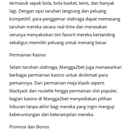
termasuk sepak bola, bola basket, tenis, dan banyak
lagi. Dengan opsi taruhan langsung dan peluang
kompetitif, para penggemar olahraga dapat memasang
taruhan mereka secara real-time dan merasakan
serunya menyaksikan tim favorit mereka bertanding
sekaligus memiliki peluang untuk menang besar.
Permainan Kasino
Selain taruhan olahraga, Mangga2bet juga menawarkan
berbagai permainan kasino untuk dinikmati para
pemainnya. Dari permainan meja klasik seperti
blackjack dan roulette hingga permainan slot populer,
bagian kasino di Mangga2bet menyediakan pilihan
hiburan tanpa akhir bagi mereka yang ingin menguji
keberuntungan dan keterampilan mereka.
Promosi dan Bonus