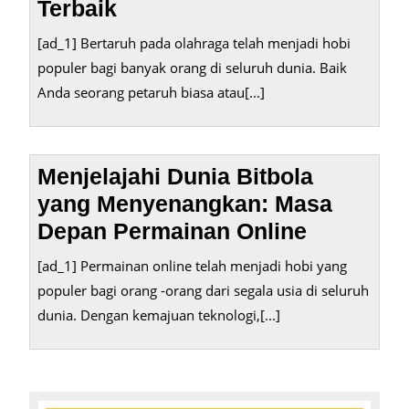
Terbaik
[ad_1] Bertaruh pada olahraga telah menjadi hobi
populer bagi banyak orang di seluruh dunia. Baik
Anda seorang petaruh biasa atau[...]
Menjelajahi Dunia Bitbola
yang Menyenangkan: Masa
Depan Permainan Online
[ad_1] Permainan online telah menjadi hobi yang
populer bagi orang -orang dari segala usia di seluruh
dunia. Dengan kemajuan teknologi,[...]