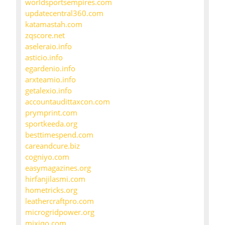
worldsportsempires.com
updatecentral360.com
katamastah.com
zqscore.net
aseleraio.info
asticio.info
egardenio.info
arxteamio.info
getalexio.info
accountaudittaxcon.com
prymprint.com
sportkeeda.org
besttimespend.com
careandcure.biz
cogniyo.com
easymagazines.org
hirfanjilasmi.com
hometricks.org
leathercraftpro.com
microgridpower.org
mixiqo.com