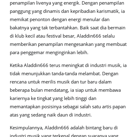
penampilan livenya yang energik. Dengan penampilan
panggung yang dinamis dan kepribadian karismatik, ia
memikat penonton dengan energi menular dan
bakatnya yang tak terbantahkan. Baik saat dia bermain
di klub kecil atau festival besar, Aladdin666 selalu
memberikan penampilan mengesankan yang membuat
para penggemar menginginkan lebih.
Ketika Aladdin666 terus meningkat di industri musik, ia
tidak menunjukkan tanda-tanda melambat. Dengan
rencana untuk merilis musik dan tur baru dalam
beberapa bulan mendatang, ia siap untuk membawa
kariernya ke tingkat yang lebih tinggi dan
memantapkan posisinya sebagai salah satu artis papan
atas yang sedang naik daun di industri.
Kesimpulannya, Aladdin666 adalah bintang baru di
industri musik yang terkenal dengan suaranya yang