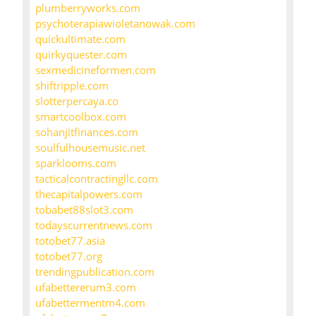
plumberryworks.com
psychoterapiawioletanowak.com
quickultimate.com
quirkyquester.com
sexmedicineformen.com
shiftripple.com
slotterpercaya.co
smartcoolbox.com
sohanjitfinances.com
soulfulhousemusic.net
sparklooms.com
tacticalcontractingllc.com
thecapitalpowers.com
tobabet88slot3.com
todayscurrentnews.com
totobet77.asia
totobet77.org
trendingpublication.com
ufabettererum3.com
ufabettermentm4.com