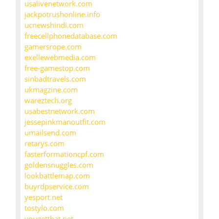
usalivenetwork.com
jackpotrushonline.info
ucnewshindi.com
freecellphonedatabase.com
gamersrope.com
exellewebmedia.com
free-gamestop.com
sinbadtravels.com
ukmagzine.com
wareztech.org
usabestnetwork.com
jessepinkmanoutfit.com
umailsend.com
retarys.com
fasterformationcpf.com
goldensnuggles.com
lookbattlemap.com
buyrdpservice.com
yesport.net
tostylo.com
yougetthat.net