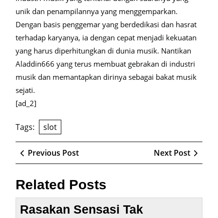
unik dan penampilannya yang menggemparkan.
Dengan basis penggemar yang berdedikasi dan hasrat
terhadap karyanya, ia dengan cepat menjadi kekuatan
yang harus diperhitungkan di dunia musik. Nantikan
Aladdin666 yang terus membuat gebrakan di industri
musik dan memantapkan dirinya sebagai bakat musik
sejati.
[ad_2]
Tags:
slot
Post
Previous
Next
Previous Post
Next Post
navigation
Post
Post
Related Posts
Rasakan Sensasi Tak