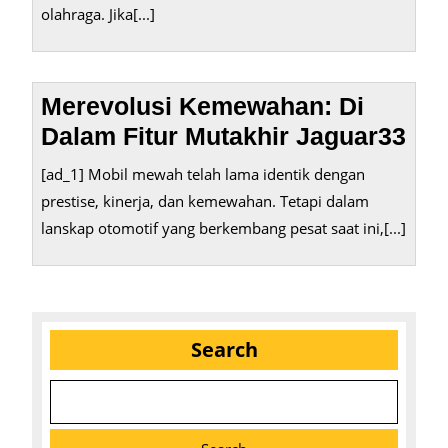
olahraga. Jika[...]
Merevolusi Kemewahan: Di
Dalam Fitur Mutakhir Jaguar33
[ad_1] Mobil mewah telah lama identik dengan
prestise, kinerja, dan kemewahan. Tetapi dalam
lanskap otomotif yang berkembang pesat saat ini,[...]
Search