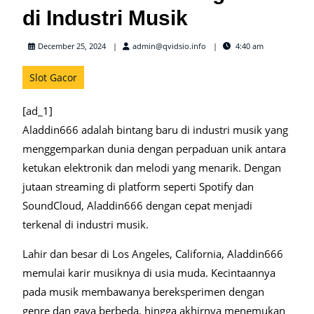
di Industri Musik
admin@qvidsio.info
December 25, 2024
admin@qvidsio.info
4:40 am
Slot Gacor
[ad_1]
Aladdin666 adalah bintang baru di industri musik yang
menggemparkan dunia dengan perpaduan unik antara
ketukan elektronik dan melodi yang menarik. Dengan
jutaan streaming di platform seperti Spotify dan
SoundCloud, Aladdin666 dengan cepat menjadi
terkenal di industri musik.
Lahir dan besar di Los Angeles, California, Aladdin666
memulai karir musiknya di usia muda. Kecintaannya
pada musik membawanya bereksperimen dengan
genre dan gaya berbeda, hingga akhirnya menemukan