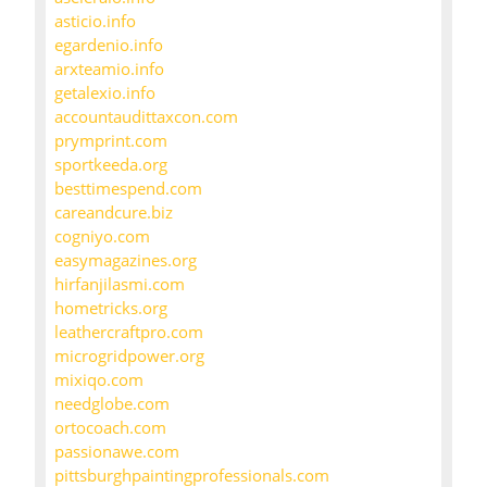
asticio.info
egardenio.info
arxteamio.info
getalexio.info
accountaudittaxcon.com
prymprint.com
sportkeeda.org
besttimespend.com
careandcure.biz
cogniyo.com
easymagazines.org
hirfanjilasmi.com
hometricks.org
leathercraftpro.com
microgridpower.org
mixiqo.com
needglobe.com
ortocoach.com
passionawe.com
pittsburghpaintingprofessionals.com