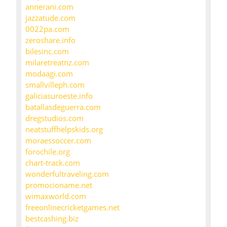
annerani.com
jazzatude.com
0022pa.com
zeroshare.info
bilesinc.com
milaretreatnz.com
modaagi.com
smallvilleph.com
galiciasuroeste.info
batallasdeguerra.com
dregstudios.com
neatstuffhelpskids.org
moraessoccer.com
forochile.org
chart-track.com
wonderfultraveling.com
promocioname.net
wimaxworld.com
freeonlinecricketgames.net
bestcashing.biz