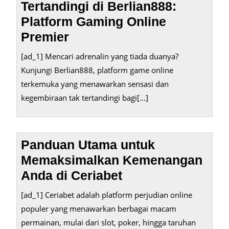
Tertandingi di Berlian888:
Platform Gaming Online
Premier
[ad_1] Mencari adrenalin yang tiada duanya?
Kunjungi Berlian888, platform game online
terkemuka yang menawarkan sensasi dan
kegembiraan tak tertandingi bagi[...]
Panduan Utama untuk
Memaksimalkan Kemenangan
Anda di Ceriabet
[ad_1] Ceriabet adalah platform perjudian online
populer yang menawarkan berbagai macam
permainan, mulai dari slot, poker, hingga taruhan