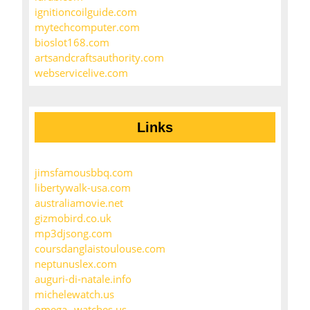
ignitioncoilguide.com
mytechcomputer.com
bioslot168.com
artsandcraftsauthority.com
webservicelive.com
Links
jimsfamousbbq.com
libertywalk-usa.com
australiamovie.net
gizmobird.co.uk
mp3djsong.com
coursdanglaistoulouse.com
neptunuslex.com
auguri-di-natale.info
michelewatch.us
omega--watches.us