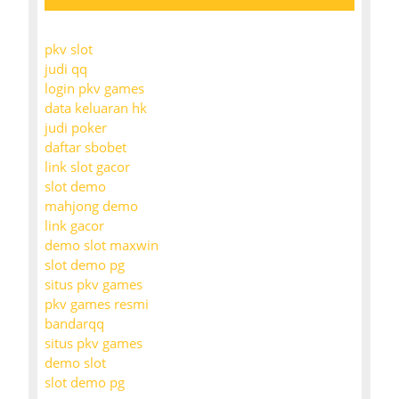
pkv slot
judi qq
login pkv games
data keluaran hk
judi poker
daftar sbobet
link slot gacor
slot demo
mahjong demo
link gacor
demo slot maxwin
slot demo pg
situs pkv games
pkv games resmi
bandarqq
situs pkv games
demo slot
slot demo pg