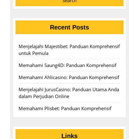
Search
Recent Posts
Menjelajahi Majestibet: Panduan Komprehensif
untuk Pemula
Memahami Saung4D: Panduan Komprehensif
Memahami Ahlicasino: Panduan Komprehensif
Menjelajahi JurusCasino: Panduan Utama Anda
dalam Perjudian Online
Memahami Plisbet: Panduan Komprehensif
Links