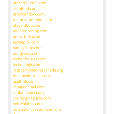
ufabett732m7.com
visiofood.com
droidwindow.com
freeprsubmission.com
ufagold666.com
myinteriorblog.com
bnewsindia.com
techiepick.com
bamzyshop.com
pondycars.com
techonfutures.com
techoologic.com
raspberryketonescanada.org
medihealthrules.com
usathrill.com
vshapedental.com
canfandalucia.org
yourengineguide.com
nybreakings.com
outstationcabsservices.com