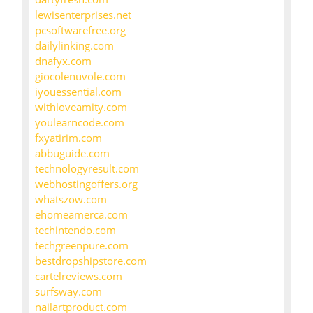
lewisenterprises.net
pcsoftwarefree.org
dailylinking.com
dnafyx.com
giocolenuvole.com
iyouessential.com
withloveamity.com
youlearncode.com
fxyatirim.com
abbuguide.com
technologyresult.com
webhostingoffers.org
whatszow.com
ehomeamerca.com
techintendo.com
techgreenpure.com
bestdropshipstore.com
cartelreviews.com
surfsway.com
nailartproduct.com