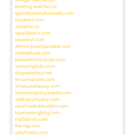
breitling-watches.us
tgarnettcentrallautoads.com
fixadvert.com
autopluz.co
save3time-c.com
vexonhcf.com
demos-pixelsparadise.com
mediatitude.com
prewarmotorcycles.com
simracinglinks.com
dosyamerkezi.net
le-surrealisme.com
showcasebeauty.com
insurancepolicyexpert.com
statkeycompany.com
carolinadeckbuilders.com
topinvestingblog.com
top50tools.com
the-rep.com
saltyfranks.com