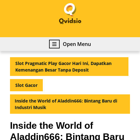
Skip
to
content
Skip
to
content
Open
Open Menu
Menu
Slot Pragmatic Play Gacor Hari Ini, Dapatkan
Kemenangan Besar Tanpa Deposit
Slot Gacor
Inside the World of Aladdin666: Bintang Baru di
Industri Musik
Inside the World of
Aladdin666: Bintang Baru