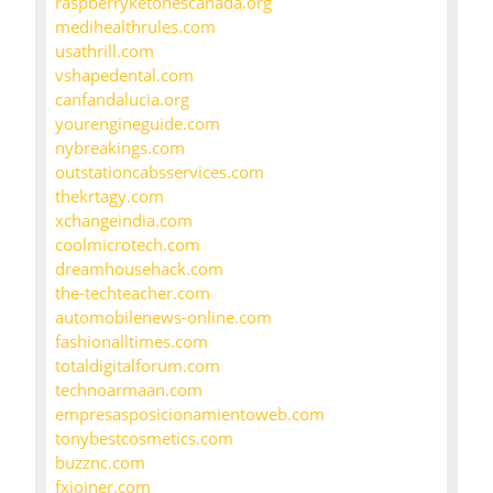
raspberryketonescanada.org
medihealthrules.com
usathrill.com
vshapedental.com
canfandalucia.org
yourengineguide.com
nybreakings.com
outstationcabsservices.com
thekrtagy.com
xchangeindia.com
coolmicrotech.com
dreamhousehack.com
the-techteacher.com
automobilenews-online.com
fashionalltimes.com
totaldigitalforum.com
technoarmaan.com
empresasposicionamientoweb.com
tonybestcosmetics.com
buzznc.com
fxjoiner.com