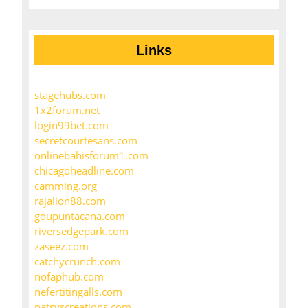
Links
stagehubs.com
1x2forum.net
login99bet.com
secretcourtesans.com
onlinebahisforum1.com
chicagoheadline.com
camming.org
rajalion88.com
goupuntacana.com
riversedgepark.com
zaseez.com
catchycrunch.com
nofaphub.com
nefertitingalls.com
patsyscreations.com