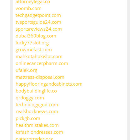
attorneylegal.co
voomb.com
techgadgetpoint.com
tvsportsguide24.com
sportsreviews24.com
dubai360blog.com
lucky77slot.org
growmefast.com
mahkotahokislot.com
onlinecancerpharm.com
ufalek.org
mattress-disposal.com
happyflooringandcabinets.com
bodybuildinglife.co
qrdoggy.com
technologygud.com
realshocknews.com
pickgb.com
healthmistakes.com
ksfashiondresses.com
patterntrader.org