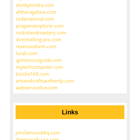
skinbykindra.com
alltherageface.com
codenational.com
progameexplorer.com
rockislandroastery.com
directselling-pro.com
revenuealarm.com
lurab.com
ignitioncoilguide.com
mytechcomputer.com
bioslot168.com
artsandcraftsauthority.com
webservicelive.com
Links
jimsfamousbbq.com
libertywalk-usa.com