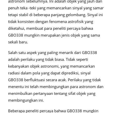
astronom sebelumnya. Ini adalah objek yang jauh dan
penuh teka -teki yang memancarkan sinyal yang samar
tetapi stabil di beberapa panjang gelombang. Sinyal ini
tidak konsisten dengan fenomena astrofisik yang
diketahui, membuat para peneliti percaya bahwa
GBO338 mungkin merupakan jenis objek yang sama
sekali baru.
Salah satu aspek yang paling menarik dari GBO338
adalah perilaku yang tidak biasa. Tidak seperti
kebanyakan objek astronomi, yang memancarkan
radiasi dalam pola yang dapat diprediksi, sinyal
GBO338 berfluktuasi secara acak. Perilaku yang tidak
menentu ini telah membingungkan para astronom dan
menimbulkan pertanyaan tentang sifat objek yang
membingungkan ini.
Beberapa peneliti percaya bahwa GBO338 mungkin