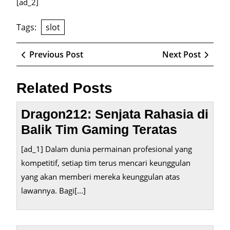
[ad_2]
Tags:
slot
Post
Previous
Next
Previous Post
Next Post
navigation
Post
Post
Related Posts
Dragon212: Senjata Rahasia di
Balik Tim Gaming Teratas
[ad_1] Dalam dunia permainan profesional yang
kompetitif, setiap tim terus mencari keunggulan
yang akan memberi mereka keunggulan atas
lawannya. Bagi[...]