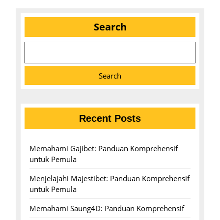
Search
Search
Recent Posts
Memahami Gajibet: Panduan Komprehensif
untuk Pemula
Menjelajahi Majestibet: Panduan Komprehensif
untuk Pemula
Memahami Saung4D: Panduan Komprehensif