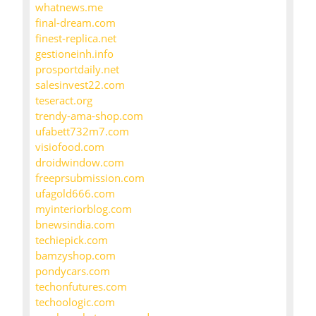
whatnews.me
final-dream.com
finest-replica.net
gestioneinh.info
prosportdaily.net
salesinvest22.com
teseract.org
trendy-ama-shop.com
ufabett732m7.com
visiofood.com
droidwindow.com
freeprsubmission.com
ufagold666.com
myinteriorblog.com
bnewsindia.com
techiepick.com
bamzyshop.com
pondycars.com
techonfutures.com
techoologic.com