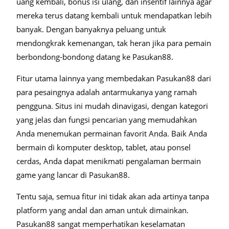
uang kembali, bonus isi ulang, dan insentif lainnya agar
mereka terus datang kembali untuk mendapatkan lebih
banyak. Dengan banyaknya peluang untuk
mendongkrak kemenangan, tak heran jika para pemain
berbondong-bondong datang ke Pasukan88.
Fitur utama lainnya yang membedakan Pasukan88 dari
para pesaingnya adalah antarmukanya yang ramah
pengguna. Situs ini mudah dinavigasi, dengan kategori
yang jelas dan fungsi pencarian yang memudahkan
Anda menemukan permainan favorit Anda. Baik Anda
bermain di komputer desktop, tablet, atau ponsel
cerdas, Anda dapat menikmati pengalaman bermain
game yang lancar di Pasukan88.
Tentu saja, semua fitur ini tidak akan ada artinya tanpa
platform yang andal dan aman untuk dimainkan.
Pasukan88 sangat memperhatikan keselamatan