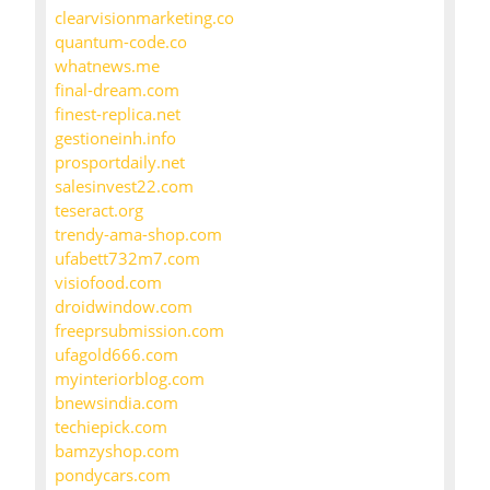
clearvisionmarketing.co
quantum-code.co
whatnews.me
final-dream.com
finest-replica.net
gestioneinh.info
prosportdaily.net
salesinvest22.com
teseract.org
trendy-ama-shop.com
ufabett732m7.com
visiofood.com
droidwindow.com
freeprsubmission.com
ufagold666.com
myinteriorblog.com
bnewsindia.com
techiepick.com
bamzyshop.com
pondycars.com