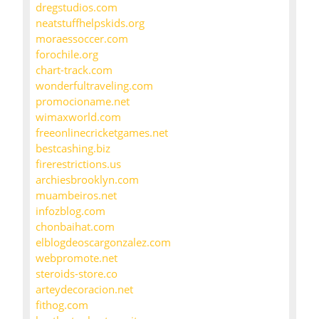
dregstudios.com
neatstuffhelpskids.org
moraessoccer.com
forochile.org
chart-track.com
wonderfultraveling.com
promocioname.net
wimaxworld.com
freeonlinecricketgames.net
bestcashing.biz
firerestrictions.us
archiesbrooklyn.com
muambeiros.net
infozblog.com
chonbaihat.com
elblogdeoscargonzalez.com
webpromote.net
steroids-store.co
arteydecoracion.net
fithog.com