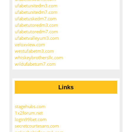
ufabetunitedm3.com
ufabetunitedm7.com
ufabetuskedm7.com
ufabetutoredm3.com
ufabetutoredm7.com
ufabetvalleyum3.com
veloxview.com
westufabetm3.com
whiskeybrothersllc.com
wildufabetum7.com
Links
stagehubs.com
1x2forum.net
login99bet.com
secretcourtesans.com