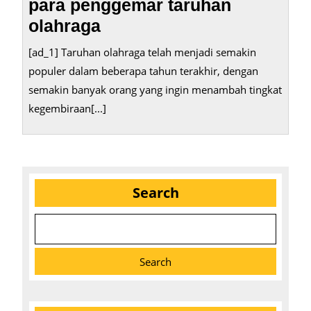
para penggemar taruhan
olahraga
[ad_1] Taruhan olahraga telah menjadi semakin
populer dalam beberapa tahun terakhir, dengan
semakin banyak orang yang ingin menambah tingkat
kegembiraan[...]
Search
Search