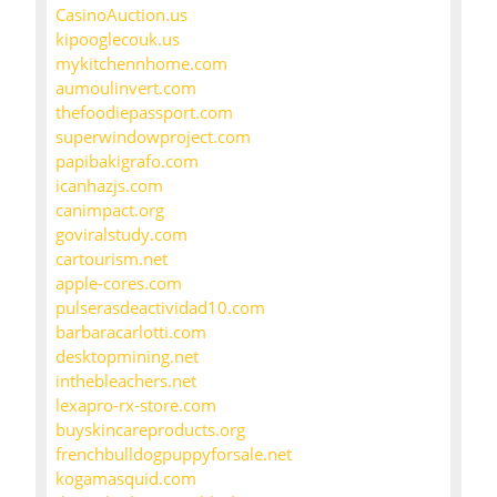
CasinoAuction.us
kipooglecouk.us
mykitchennhome.com
aumoulinvert.com
thefoodiepassport.com
superwindowproject.com
papibakigrafo.com
icanhazjs.com
canimpact.org
goviralstudy.com
cartourism.net
apple-cores.com
pulserasdeactividad10.com
barbaracarlotti.com
desktopmining.net
inthebleachers.net
lexapro-rx-store.com
buyskincareproducts.org
frenchbulldogpuppyforsale.net
kogamasquid.com