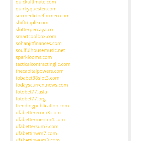
quickultimate.com
quirkyquester.com
sexmedicineformen.com
shiftripple.com
slotterpercaya.co
smartcoolbox.com
sohanjitfinances.com
soulfulhousemusic.net
sparklooms.com
tacticalcontractingllc.com
thecapitalpowers.com
tobabet88slot3.com
todayscurrentnews.com
totobet77.asia
totobet77.org
trendingpublication.com
ufabettererum3.com
ufabettermentm4.com
ufabettersum7.com
ufabettinwm7.com
ufabettinwum3.com