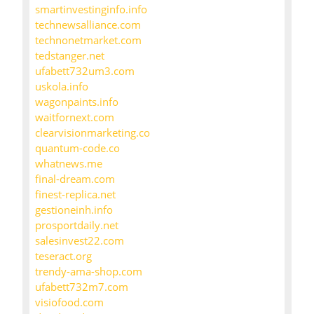
smartinvestinginfo.info
technewsalliance.com
technonetmarket.com
tedstanger.net
ufabett732um3.com
uskola.info
wagonpaints.info
waitfornext.com
clearvisionmarketing.co
quantum-code.co
whatnews.me
final-dream.com
finest-replica.net
gestioneinh.info
prosportdaily.net
salesinvest22.com
teseract.org
trendy-ama-shop.com
ufabett732m7.com
visiofood.com