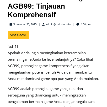
AGB99: Tinjauan
Komprehensif
admin@qvidsio.info
November 23, 2025
admin@qvidsio.info
4:00 pm
Slot Gacor
[ad_1]
Apakah Anda ingin meningkatkan keterampilan
bermain game Anda ke level selanjutnya? Coba lihat
AGB99, perangkat game komprehensif yang akan
mengeluarkan potensi penuh Anda dan membantu
Anda mendominasi game apa pun yang Anda mainkan.
AGB99 adalah perangkat game yang kuat dan
serbaguna yang dirancang untuk meningkatkan
pengalaman bermain game Anda dengan segala cara.