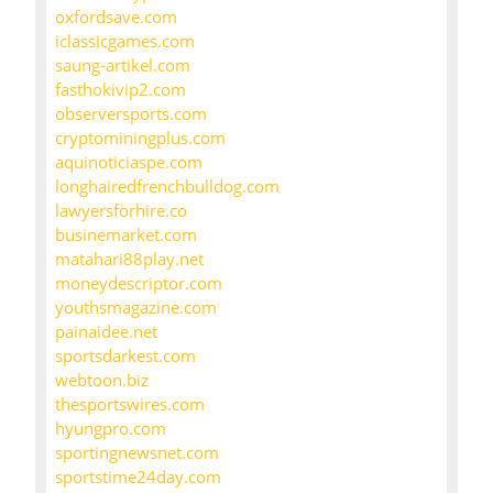
oxfordsave.com
iclassicgames.com
saung-artikel.com
fasthokivip2.com
observersports.com
cryptominingplus.com
aquinoticiaspe.com
longhairedfrenchbulldog.com
lawyersforhire.co
businemarket.com
matahari88play.net
moneydescriptor.com
youthsmagazine.com
painaidee.net
sportsdarkest.com
webtoon.biz
thesportswires.com
hyungpro.com
sportingnewsnet.com
sportstime24day.com