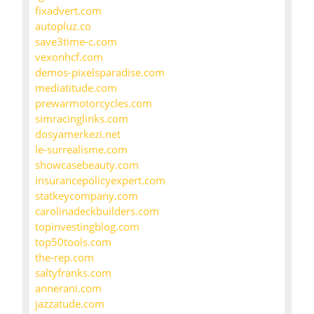
fixadvert.com
autopluz.co
save3time-c.com
vexonhcf.com
demos-pixelsparadise.com
mediatitude.com
prewarmotorcycles.com
simracinglinks.com
dosyamerkezi.net
le-surrealisme.com
showcasebeauty.com
insurancepolicyexpert.com
statkeycompany.com
carolinadeckbuilders.com
topinvestingblog.com
top50tools.com
the-rep.com
saltyfranks.com
annerani.com
jazzatude.com