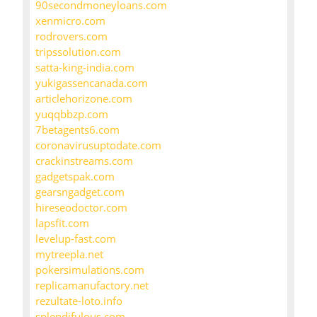
90secondmoneyloans.com
xenmicro.com
rodrovers.com
tripssolution.com
satta-king-india.com
yukigassencanada.com
articlehorizone.com
yuqqbbzp.com
7betagents6.com
coronavirusuptodate.com
crackinstreams.com
gadgetspak.com
gearsngadget.com
hireseodoctor.com
lapsfit.com
levelup-fast.com
mytreepla.net
pokersimulations.com
replicamanufactory.net
rezultate-loto.info
splendifulous.com