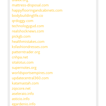
mattress-disposal.com
happyflooringandcabinets.com
bodybuildinglife.co
qrdoggy.com
technologygud.com
realshocknews.com
pickgb.com
healthmistakes.com
ksfashiondresses.com
patterntrader.org
cnhpa.net
sitalotus.com
supernotes.org
worldsportsempires.com
updatecentral360.com
katamastah.com
zqscore.net
aseleraio.info
asticio.info
egardenio.info