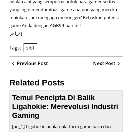
adalah alat yang sempurna untuk para gamer serius
yang ingin mendominasi game apa pun yang mereka
mainkan. Jadi mengapa menunggu? Bebaskan potensi
game Anda dengan AGB99 hari ini!
[ad_2]
Tags:
slot
Post
Previous
Next
Previous Post
Next Post
navigation
Post
Post
Related Posts
Temui Pencipta Di Balik
Ligahokie: Merevolusi Industri
Gaming
[ad_1] Ligahokie adalah platform game baru dan