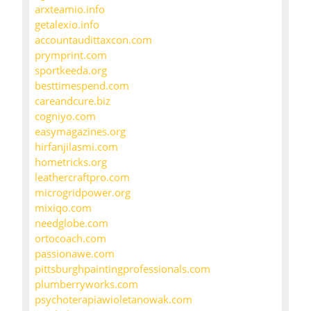
arxteamio.info
getalexio.info
accountaudittaxcon.com
prymprint.com
sportkeeda.org
besttimespend.com
careandcure.biz
cogniyo.com
easymagazines.org
hirfanjilasmi.com
hometricks.org
leathercraftpro.com
microgridpower.org
mixiqo.com
needglobe.com
ortocoach.com
passionawe.com
pittsburghpaintingprofessionals.com
plumberryworks.com
psychoterapiawioletanowak.com