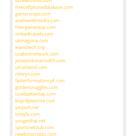
ucnewshindi.com
freecellphonedatabase.com
gamersrope.com
exellewebmedia.com
free-gamestop.com
sinbadtravels.com
ukmagzine.com
wareztech.org
usabestnetwork.com
jessepinkmanoutfit.com
umailsend.com
retarys.com
fasterformationcpf.com
goldensnuggles.com
lookbattlemap.com
buyrdpservice.com
yesport.net
tostylo.com
yougetthat.net
sportsnetclub.com
newbestcrypto.com