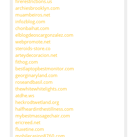
firerestrictions.us
archiesbrooklyn.com
muambeiros.net
infozblog.com
chonbaihat.com
elblogdeoscargonzalez.com
webpromote.net
steroids-store.co
arteydecoracion.net
fithog.com
bestlaptopbestmonitor.com
georginaryland.com
roseandbasil.com
thewhitewhitelights.com
atdhe.ws
heckrodtwetland.org
halfheardinthestillness.com
mybestmassagechair.com
ericreed.net
fluxetine.com
mobilecasino8760.com