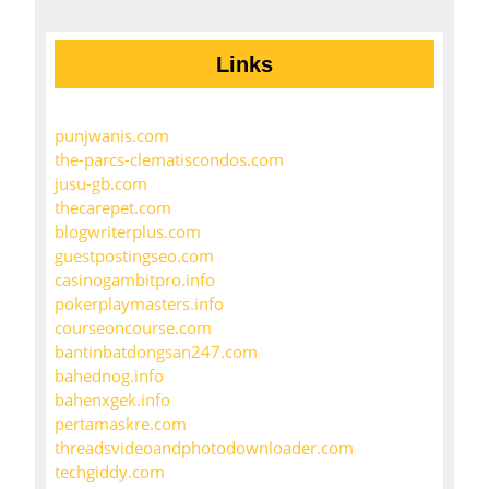
Links
punjwanis.com
the-parcs-clematiscondos.com
jusu-gb.com
thecarepet.com
blogwriterplus.com
guestpostingseo.com
casinogambitpro.info
pokerplaymasters.info
courseoncourse.com
bantinbatdongsan247.com
bahednog.info
bahenxgek.info
pertamaskre.com
threadsvideoandphotodownloader.com
techgiddy.com