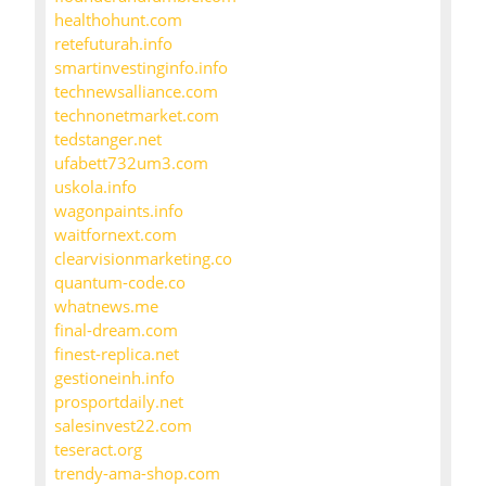
healthohunt.com
retefuturah.info
smartinvestinginfo.info
technewsalliance.com
technonetmarket.com
tedstanger.net
ufabett732um3.com
uskola.info
wagonpaints.info
waitfornext.com
clearvisionmarketing.co
quantum-code.co
whatnews.me
final-dream.com
finest-replica.net
gestioneinh.info
prosportdaily.net
salesinvest22.com
teseract.org
trendy-ama-shop.com