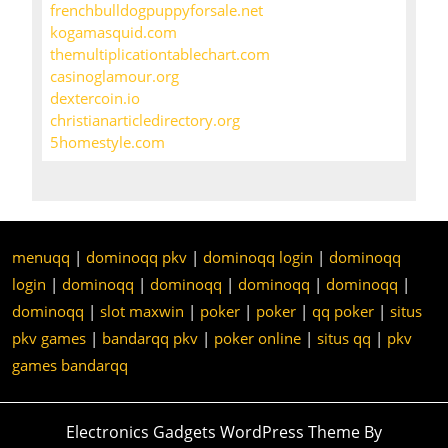
frenchbulldogpuppyforsale.net
kogamasquid.com
themultiplicationtablechart.com
casinoglamour.org
dextercoin.io
christianarticledirectory.org
5homestyle.com
menuqq
|
dominoqq pkv
|
dominoqq login
|
dominoqq
login
|
dominoqq
|
dominoqq
|
dominoqq
|
dominoqq
|
dominoqq
|
slot maxwin
|
poker
|
poker
|
qq poker
|
situs
pkv games
|
bandarqq pkv
|
poker online
|
situs qq
|
pkv
games bandarqq
Electronics Gadgets WordPress Theme
By