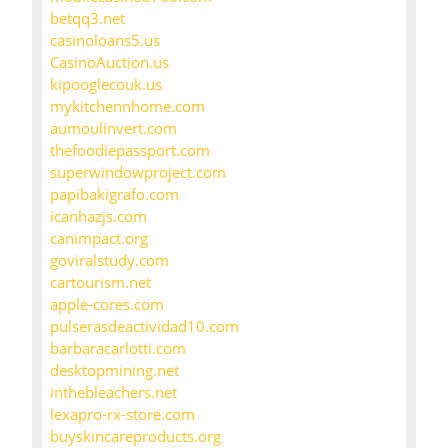
betqq3.net
casinoloans5.us
CasinoAuction.us
kipooglecouk.us
mykitchennhome.com
aumoulinvert.com
thefoodiepassport.com
superwindowproject.com
papibakigrafo.com
icanhazjs.com
canimpact.org
goviralstudy.com
cartourism.net
apple-cores.com
pulserasdeactividad10.com
barbaracarlotti.com
desktopmining.net
inthebleachers.net
lexapro-rx-store.com
buyskincareproducts.org