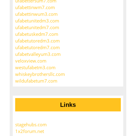
ufabettersum7.com
ufabettinwm7.com
ufabettinwum3.com
ufabetunitedm3.com
ufabetunitedm7.com
ufabetuskedm7.com
ufabetutoredm3.com
ufabetutoredm7.com
ufabetvalleyum3.com
veloxview.com
westufabetm3.com
whiskeybrothersllc.com
wildufabetum7.com
Links
stagehubs.com
1x2forum.net