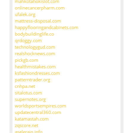
mahkotahokislot.com
onlinecancerpharm.com
ufalek.org
mattress-disposal.com
happyflooringandcabinets.com
bodybuildinglife.co
qrdoggy.com
technologygud.com
realshocknews.com
pickgb.com
healthmistakes.com
ksfashiondresses.com
patterntrader.org
cnhpa.net
sitalotus.com
supernotes.org
worldsportsempires.com
updatecentral360.com
katamastah.com
zqscore.net
aseleraio.info