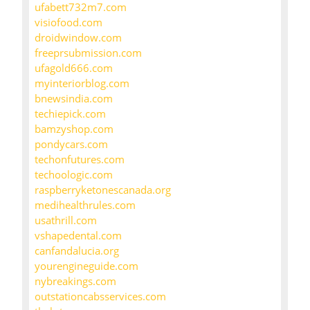
ufabett732m7.com
visiofood.com
droidwindow.com
freeprsubmission.com
ufagold666.com
myinteriorblog.com
bnewsindia.com
techiepick.com
bamzyshop.com
pondycars.com
techonfutures.com
techoologic.com
raspberryketonescanada.org
medihealthrules.com
usathrill.com
vshapedental.com
canfandalucia.org
yourengineguide.com
nybreakings.com
outstationcabsservices.com