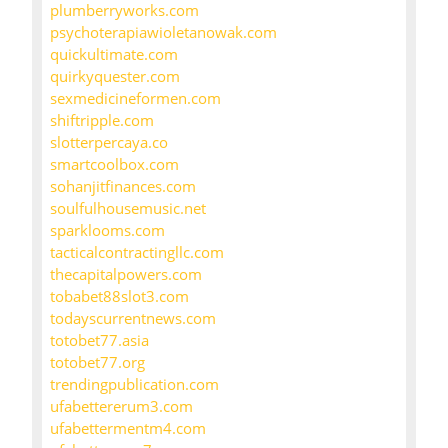
plumberryworks.com
psychoterapiawioletanowak.com
quickultimate.com
quirkyquester.com
sexmedicineformen.com
shiftripple.com
slotterpercaya.co
smartcoolbox.com
sohanjitfinances.com
soulfulhousemusic.net
sparklooms.com
tacticalcontractingllc.com
thecapitalpowers.com
tobabet88slot3.com
todayscurrentnews.com
totobet77.asia
totobet77.org
trendingpublication.com
ufabettererum3.com
ufabettermentm4.com