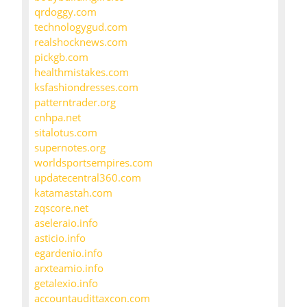
qrdoggy.com
technologygud.com
realshocknews.com
pickgb.com
healthmistakes.com
ksfashiondresses.com
patterntrader.org
cnhpa.net
sitalotus.com
supernotes.org
worldsportsempires.com
updatecentral360.com
katamastah.com
zqscore.net
aseleraio.info
asticio.info
egardenio.info
arxteamio.info
getalexio.info
accountaudittaxcon.com