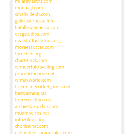
milaretreatnz.com
modaagi.com
smallvilleph.com
galiciasuroeste.info
batallasdeguerra.com
dregstudios.com
neatstuffhelpskids.org
moraessoccer.com
forochile.org
chart-track.com
wonderfultraveling.com
promocioname.net
wimaxworld.com
freeonlinecricketgames.net
bestcashing.biz
firerestrictions.us
archiesbrooklyn.com
muambeiros.net
infozblog.com
chonbaihat.com
elblogdeoscargonzalez.com