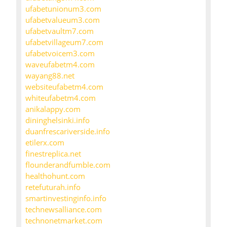
ufabetunionum3.com
ufabetvalueum3.com
ufabetvaultm7.com
ufabetvillageum7.com
ufabetvoicem3.com
waveufabetm4.com
wayang88.net
websiteufabetm4.com
whiteufabetm4.com
anikalappy.com
dininghelsinki.info
duanfrescariverside.info
etilerx.com
finestreplica.net
flounderandfumble.com
healthohunt.com
retefuturah.info
smartinvestinginfo.info
technewsalliance.com
technonetmarket.com