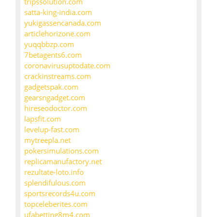
tripssolution.com
satta-king-india.com
yukigassencanada.com
articlehorizone.com
yuqqbbzp.com
7betagents6.com
coronavirusuptodate.com
crackinstreams.com
gadgetspak.com
gearsngadget.com
hireseodoctor.com
lapsfit.com
levelup-fast.com
mytreepla.net
pokersimulations.com
replicamanufactory.net
rezultate-loto.info
splendifulous.com
sportsrecords4u.com
topceleberites.com
ufabetting8m4.com