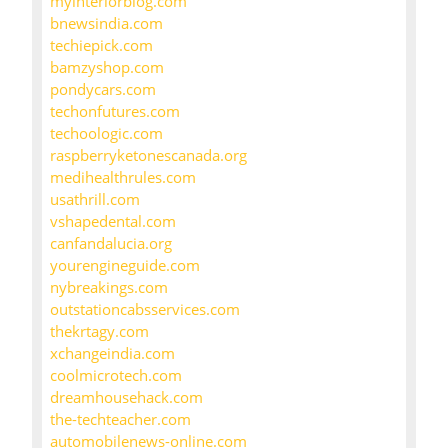
myinteriorblog.com
bnewsindia.com
techiepick.com
bamzyshop.com
pondycars.com
techonfutures.com
techoologic.com
raspberryketonescanada.org
medihealthrules.com
usathrill.com
vshapedental.com
canfandalucia.org
yourengineguide.com
nybreakings.com
outstationcabsservices.com
thekrtagy.com
xchangeindia.com
coolmicrotech.com
dreamhousehack.com
the-techteacher.com
automobilenews-online.com