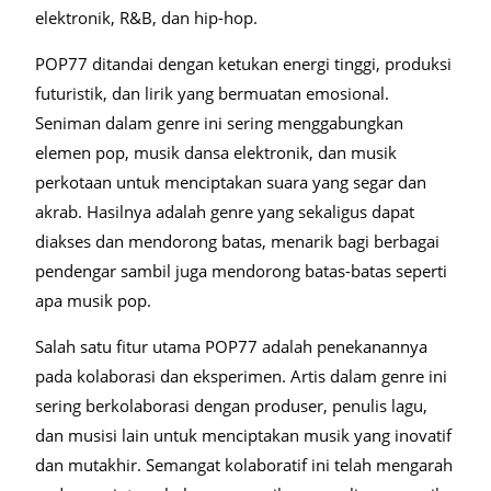
elektronik, R&B, dan hip-hop.
POP77 ditandai dengan ketukan energi tinggi, produksi
futuristik, dan lirik yang bermuatan emosional.
Seniman dalam genre ini sering menggabungkan
elemen pop, musik dansa elektronik, dan musik
perkotaan untuk menciptakan suara yang segar dan
akrab. Hasilnya adalah genre yang sekaligus dapat
diakses dan mendorong batas, menarik bagi berbagai
pendengar sambil juga mendorong batas-batas seperti
apa musik pop.
Salah satu fitur utama POP77 adalah penekanannya
pada kolaborasi dan eksperimen. Artis dalam genre ini
sering berkolaborasi dengan produser, penulis lagu,
dan musisi lain untuk menciptakan musik yang inovatif
dan mutakhir. Semangat kolaboratif ini telah mengarah