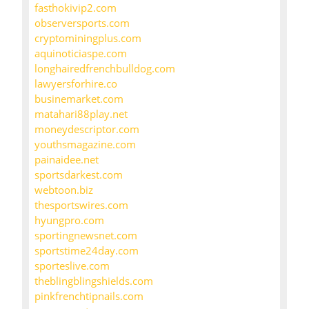
fasthokivip2.com
observersports.com
cryptominingplus.com
aquinoticiaspe.com
longhairedfrenchbulldog.com
lawyersforhire.co
businemarket.com
matahari88play.net
moneydescriptor.com
youthsmagazine.com
painaidee.net
sportsdarkest.com
webtoon.biz
thesportswires.com
hyungpro.com
sportingnewsnet.com
sportstime24day.com
sporteslive.com
theblingblingshields.com
pinkfrenchtipnails.com