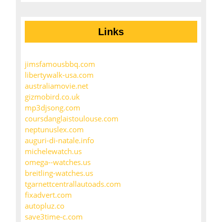
Links
jimsfamousbbq.com
libertywalk-usa.com
australiamovie.net
gizmobird.co.uk
mp3djsong.com
coursdanglaistoulouse.com
neptunuslex.com
auguri-di-natale.info
michelewatch.us
omega--watches.us
breitling-watches.us
tgarnettcentrallautoads.com
fixadvert.com
autopluz.co
save3time-c.com