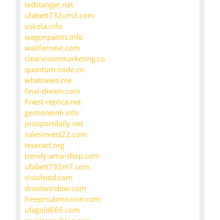
tedstanger.net
ufabett732um3.com
uskola.info
wagonpaints.info
waitfornext.com
clearvisionmarketing.co
quantum-code.co
whatnews.me
final-dream.com
finest-replica.net
gestioneinh.info
prosportdaily.net
salesinvest22.com
teseract.org
trendy-ama-shop.com
ufabett732m7.com
visiofood.com
droidwindow.com
freeprsubmission.com
ufagold666.com