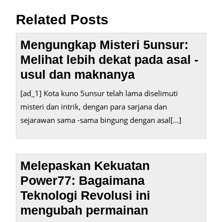
Related Posts
Mengungkap Misteri 5unsur:
Melihat lebih dekat pada asal -
usul dan maknanya
[ad_1] Kota kuno 5unsur telah lama diselimuti
misteri dan intrik, dengan para sarjana dan
sejarawan sama -sama bingung dengan asal[...]
Melepaskan Kekuatan
Power77: Bagaimana
Teknologi Revolusi ini
mengubah permainan