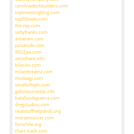
carolinadeckbuilders.com
topinvestingblog.com
top50tools.com
the-rep.com
saltyfranks.com
annerani.com
jazzatude.com
0022pa.com
zeroshare.info
bilesinc.com
milaretreatnz.com
modaagi.com
smallvilleph.com
galiciasuroeste.info
batallasdeguerra.com
dregstudios.com
neatstuffhelpskids.org
moraessoccer.com
forochile.org
chart-track.com