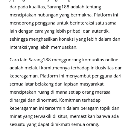
daripada kualitas, Sarang188 adalah tentang
menciptakan hubungan yang bermakna. Platform ini
mendorong pengguna untuk berinteraksi satu sama
lain dengan cara yang lebih pribadi dan autentik,
sehingga menghasilkan koneksi yang lebih dalam dan
interaksi yang lebih memuaskan.
Cara lain Sarang188 mengguncang komunitas online
adalah melalui komitmennya terhadap inklusivitas dan
keberagaman. Platform ini menyambut pengguna dari
semua latar belakang dan lapisan masyarakat,
menciptakan ruang di mana setiap orang merasa
dihargai dan dihormati. Komitmen terhadap
keberagaman ini tercermin dalam beragam topik dan
minat yang terwakili di situs, memastikan bahwa ada
sesuatu yang dapat dinikmati semua orang.