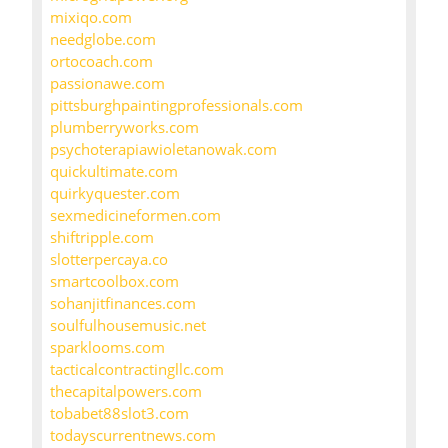
mixiqo.com
needglobe.com
ortocoach.com
passionawe.com
pittsburghpaintingprofessionals.com
plumberryworks.com
psychoterapiawioletanowak.com
quickultimate.com
quirkyquester.com
sexmedicineformen.com
shiftripple.com
slotterpercaya.co
smartcoolbox.com
sohanjitfinances.com
soulfulhousemusic.net
sparklooms.com
tacticalcontractingllc.com
thecapitalpowers.com
tobabet88slot3.com
todayscurrentnews.com