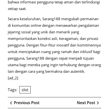
bahwa informasi pengguna tetap aman dan terlindungi
setiap saat.
Secara keseluruhan, Sarang188 mengubah permainan
di komunitas online dengan menawarkan pengalaman
jejaring sosial yang unik dan menarik yang
memprioritaskan koneksi asli, keragaman, dan privasi
pengguna. Dengan fitur-fitur inovatif dan komitmennya
untuk menciptakan ruang yang ramah dan inklusif bagi
pengguna, Sarang188 dengan cepat menjadi tujuan
utama bagi mereka yang ingin terhubung dengan orang
lain dengan cara yang bermakna dan autentik.
[ad_2]
Tags:
slot
Post
Previous
Next
Previous Post
Next Post
navigation
Post
Post