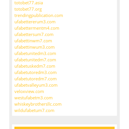
totobet77.asia
totobet77.org
trendingpublication.com
ufabettererum3.com
ufabettermentm4.com
ufabettersum7.com
ufabettinwm7.com
ufabettinwum3.com
ufabetunitedm3.com
ufabetunitedm7.com
ufabetuskedm7.com
ufabetutoredm3.com
ufabetutoredm7.com
ufabetvalleyum3.com
veloxview.com
westufabetm3.com
whiskeybrothersllc.com
wildufabetum7.com