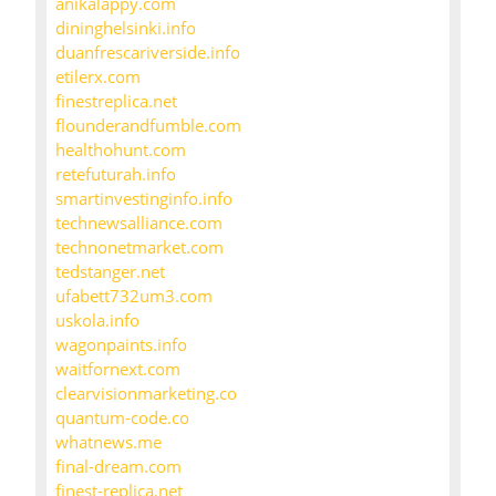
anikalappy.com
dininghelsinki.info
duanfrescariverside.info
etilerx.com
finestreplica.net
flounderandfumble.com
healthohunt.com
retefuturah.info
smartinvestinginfo.info
technewsalliance.com
technonetmarket.com
tedstanger.net
ufabett732um3.com
uskola.info
wagonpaints.info
waitfornext.com
clearvisionmarketing.co
quantum-code.co
whatnews.me
final-dream.com
finest-replica.net