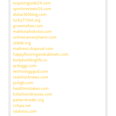
tvsportsguide24.com
sportsreviews24.com
dubai360blog.com
lucky77slot.org
growmefast.com
mahkotahokislot.com
onlinecancerpharm.com
ufalek.org
mattress-disposal.com
happyflooringandcabinets.com
bodybuildinglife.co
qrdoggy.com
technologygud.com
realshocknews.com
pickgb.com
healthmistakes.com
ksfashiondresses.com
patterntrader.org
cnhpa.net
sitalotus.com